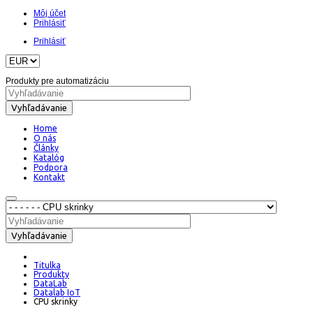
Môj účet
Prihlásiť
Prihlásiť
Produkty pre automatizáciu
Vyhľadávanie
Home
O nás
Články
Katalóg
Podpora
Kontakt
Vyhľadávanie
Titulka
Produkty
DataLab
Datalab IoT
CPU skrinky