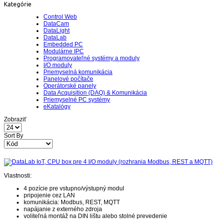
Kategórie
Control Web
DataCam
DataLight
DataLab
Embedded PC
Modulárne IPC
Programovateľné systémy a moduly
I/O moduly
Priemyselná komunikácia
Panelové počítače
Operátorské panely
Data Acquisition (DAQ) & Komunikácia
Priemyselné PC systémy
eKatalógy
Zobraziť
Sort By
Vlastnosti:
4 pozície pre vstupno/výstupný modul
pripojenie cez LAN
komunikácia: Modbus, REST, MQTT
napájanie z externého zdroja
voliteľná montáž na DIN lištu alebo stolné prevedenie