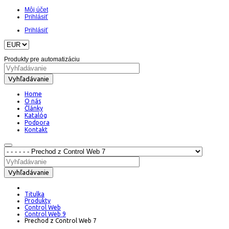
Môj účet
Prihlásiť
Prihlásiť
Produkty pre automatizáciu
Vyhľadávanie
Home
O nás
Články
Katalóg
Podpora
Kontakt
Vyhľadávanie
Titulka
Produkty
Control Web
Control Web 9
Prechod z Control Web 7