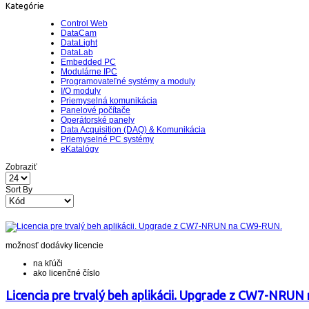
Kategórie
Control Web
DataCam
DataLight
DataLab
Embedded PC
Modulárne IPC
Programovateľné systémy a moduly
I/O moduly
Priemyselná komunikácia
Panelové počítače
Operátorské panely
Data Acquisition (DAQ) & Komunikácia
Priemyselné PC systémy
eKatalógy
Zobraziť
Sort By
možnosť dodávky licencie
na kľúči
ako licenčné číslo
Licencia pre trvalý beh aplikácii. Upgrade z CW7-NRU