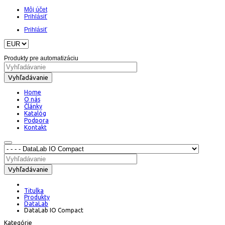
Môj účet
Prihlásiť
Prihlásiť
Produkty pre automatizáciu
Vyhľadávanie
Home
O nás
Články
Katalóg
Podpora
Kontakt
Vyhľadávanie
Titulka
Produkty
DataLab
DataLab IO Compact
Kategórie