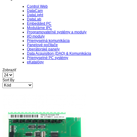
Control Web
DataCam
DataLight
DataLab
Embedded PC
Modulárne IPC
Programovateľné systémy a moduly
I/O moduly
Priemyselná komunikácia
Panelové počítače
Operátorské panely
Data Acquisition (DAQ) & Komunikácia
Priemyselné PC systémy
eKatalógy
Zobraziť
Sort By