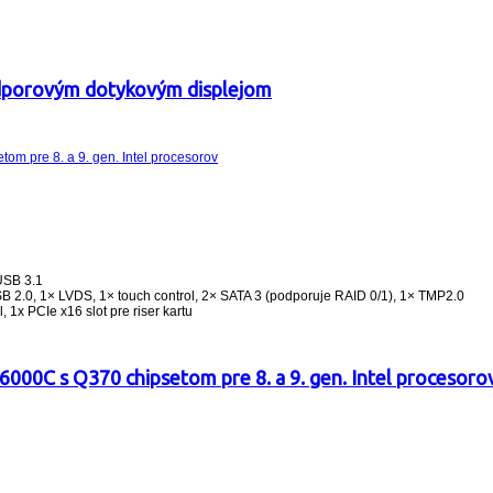
odporovým dotykovým displejom
USB 3.1
SB 2.0, 1× LVDS, 1× touch control, 2× SATA 3 (podporuje RAID 0/1), 1× TMP2.0
 1x PCIe x16 slot pre riser kartu
000C s Q370 chipsetom pre 8. a 9. gen. Intel procesoro