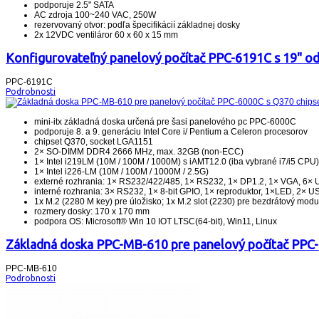
podporuje 2.5" SATA
AC zdroja 100~240 VAC, 250W
rezervovaný otvor: podľa špecifikácií základnej dosky
2x 12VDC ventiláror 60 x 60 x 15 mm
Konfigurovateľný panelový počítač PPC-6191C s 19" 
PPC-6191C
Podrobnosti
mini-itx základná doska určená pre šasi panelového pc PPC-6000C
podporuje 8. a 9. generáciu Intel Core i/ Pentium a Celeron procesorov
chipset Q370, socket LGA1151
2× SO-DIMM DDR4 2666 MHz, max. 32GB (non-ECC)
1× Intel i219LM (10M / 100M / 1000M) s iAMT12.0 (iba vybrané i7/i5 CPU)
1× Intel i226-LM (10M / 100M / 1000M / 2.5G)
externé rozhrania: 1× RS232/422/485, 1× RS232, 1× DP1.2, 1× VGA, 6× 
interné rozhrania: 3× RS232, 1× 8-bit GPIO, 1× reproduktor, 1×LED, 2× U
1x M.2 (2280 M key) pre úložisko; 1x M.2 slot (2230) pre bezdrátový modul,
rozmery dosky: 170 x 170 mm
podpora OS: Microsoft® Win 10 IOT LTSC(64-bit), Win11, Linux
Základná doska PPC-MB-610 pre panelový počítač PPC-6
PPC-MB-610
Podrobnosti