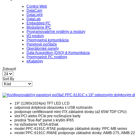
Control Web
DataCam
DataLight
DataLab
Embedded PC
Modulárne IPC
Programovateľné systémy a moduly
I/O moduly
Priemyselná komunikácia
Panelové počítače
Operátorské panely
Data Acquisition (DAQ) & Komunikácia
Priemyselné PC systémy
eKatalógy
Zobraziť
Sort By
19" (1280x1024px) TFT LED LCD
odporová dotyková obrazovka s USB rozhraním
podporuje certifikované mini-ITX základné dosky (až 65W TDP CPU)
slot PCI alebo PCIe pre rozširujúce karty
predná "true-flat" panel s krytím IP65
na vyžiadanie VESA držiak
model PPC-6191C-RTAE podporuje základné dosky: PPC-MB series
model PPC-6191C-RMAE podporuje základné dosky: AIMB-275, AIMB-2