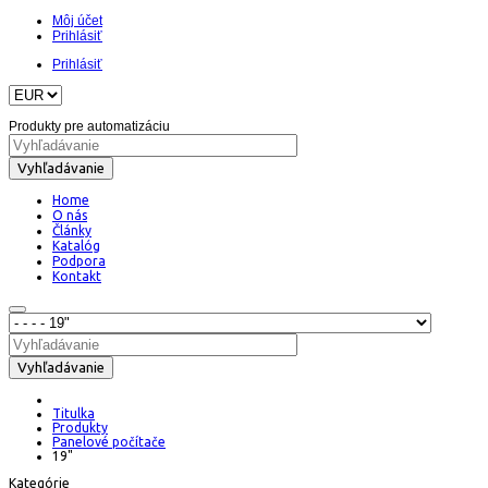
Môj účet
Prihlásiť
Prihlásiť
Produkty pre automatizáciu
Vyhľadávanie
Home
O nás
Články
Katalóg
Podpora
Kontakt
Vyhľadávanie
Titulka
Produkty
Panelové počítače
19"
Kategórie