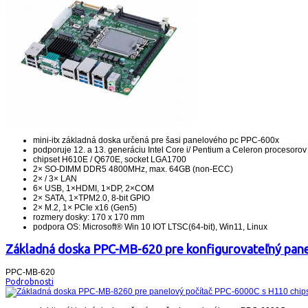
mini-itx základná doska určená pre šasi panelového pc PPC-600x
podporuje 12. a 13. generáciu Intel Core i/ Pentium a Celeron procesorov
chipset H610E / Q670E, socket LGA1700
2× SO-DIMM DDR5 4800MHz, max. 64GB (non-ECC)
2× / 3× LAN
6× USB, 1×HDMI, 1×DP, 2×COM
2× SATA, 1×TPM2.0, 8-bit GPIO
2× M.2, 1× PCIe x16 (Gen5)
rozmery dosky: 170 x 170 mm
podpora OS: Microsoft® Win 10 IOT LTSC(64-bit), Win11, Linux
Základná doska PPC-MB-620 pre konfigurovateľný panel
PPC-MB-620
Podrobnosti