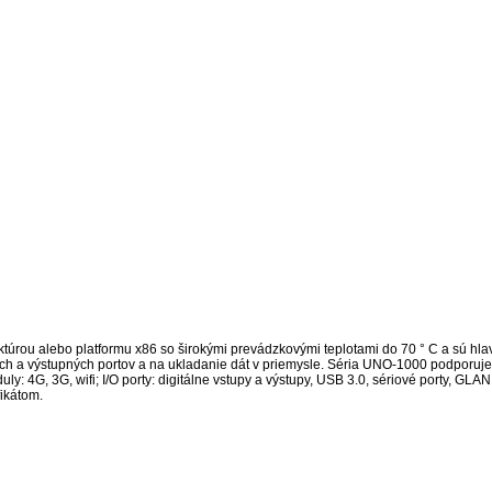
úrou alebo platformu x86 so širokými prevádzkovými teplotami do 70 ° C a sú hl
h a výstupných portov a na ukladanie dát v priemysle. Séria UNO-1000 podporuje 
 4G, 3G, wifi; I/O porty: digitálne vstupy a výstupy, USB 3.0, sériové porty, GL
fikátom.