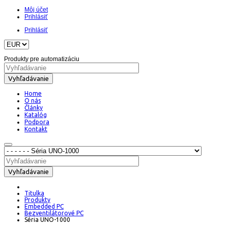
Môj účet
Prihlásiť
Prihlásiť
Produkty pre automatizáciu
Vyhľadávanie
Home
O nás
Články
Katalóg
Podpora
Kontakt
Vyhľadávanie
Titulka
Produkty
Embedded PC
Bezventilátorové PC
Séria UNO-1000