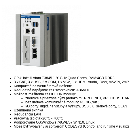
CPU: Intel® Atom E3845 1.91GHz Quad Cores, RAM:4GB DDR3L
3 x GbE, 3 x USB, 2 x COM, 1 x VGA, 1 x HDMI, Audio, iDoor, mSATA, 2mPC
Kompaktné bezventilátorové riešenie
Redudatné napájanie cez svorkovnicu: 9-36VDC
Možnosť rozšírenia cez iDOOR moduly:
zbernice s priemyselnými protokolmi: PROFINET, PROFIBUS, CANop
bez drôtové komunikačné moduly: 4G, 3G, wifi;
I/O porty: digitálne vstupy a výstupy, USB 3.0, sériové porty, GLAN
Uzemnená skrinka
Redudancia LAN
Pracovná teplota:-20°C - +60°C
Podporované OS:Windows 7/8,WES7,WIN10, Linux
Môže byť vybavený aj softvérom CODESYS (Control and runtime visualiza