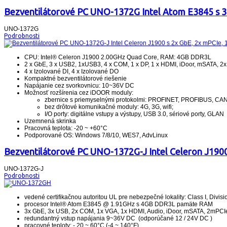
Bezventilátorové PC UNO-1372G Intel Atom E3845 s 3 x
UNO-1372G
Podrobnosti
CPU: Intel® Celeron J1900 2.00GHz Quad Core, RAM: 4GB DDR3L
2 x GbE, 3 x USB2, 1xUSB3, 4 x COM, 1 x DP, 1 x HDMI, iDoor, mSATA, 2x
4 x Izolované DI, 4 x Izolované DO
Kompaktné bezventilátorové riešenie
Napájanie cez svorkovnicu: 10~36V DC
Možnosť rozšírenia cez iDOOR moduly:
zbernice s priemyselnými protokolmi: PROFINET, PROFIBUS, CANop
bez drôtové komunikačné moduly: 4G, 3G, wifi;
I/O porty: digitálne vstupy a výstupy, USB 3.0, sériové porty, GLAN
Uzemnená skrinka
Pracovná teplota: -20 ~ +60°C
Podporované OS: Windows 7/8/10, WES7, AdvLinux
Bezventilátorové PC UNO-1372G-J Intel Celeron J1900 
UNO-1372G-J
Podrobnosti
vedené certifikačnou autoritou UL pre nebezpečné lokality: Class I, Divisi
procesor Intel® Atom E3845 @ 1.91GHz s 4GB DDR3L pamäte RAM
3x GbE, 3x USB, 2x COM, 1x VGA, 1x HDMI, Audio, iDoor, mSATA, 2mPCIe
redundantný vstup napájania 9~36V DC (odporúčané 12 / 24V DC )
pracovné teploty: - 20 ~ 60°C (-4 ~ 140°F)