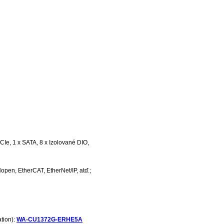
Ie, 1 x SATA, 8 x Izolované DIO,
en, EtherCAT, EtherNet/IP, atď.;
tion):
WA-CU1372G-ERHE5A