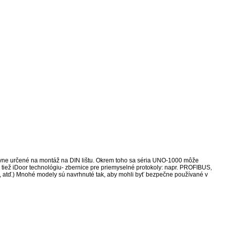
avne určené na montáž na DIN lištu. Okrem toho sa séria UNO-1000 môže
tiež iDoor technológiu- zbernice pre priemyselné protokoly: napr. PROFIBUS,
AN, atď.) Mnohé modely sú navrhnuté tak, aby mohli byť bezpečne používané v