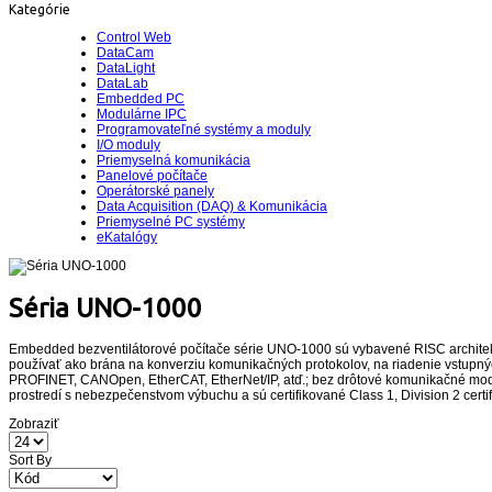
Kategórie
Control Web
DataCam
DataLight
DataLab
Embedded PC
Modulárne IPC
Programovateľné systémy a moduly
I/O moduly
Priemyselná komunikácia
Panelové počítače
Operátorské panely
Data Acquisition (DAQ) & Komunikácia
Priemyselné PC systémy
eKatalógy
Séria UNO-1000
Embedded bezventilátorové počítače série UNO-1000 sú vybavené RISC architekt
používať ako brána na konverziu komunikačných protokolov, na riadenie vstupnýc
PROFINET, CANOpen, EtherCAT, EtherNet/IP, atď.; bez drôtové komunikačné moduly:
prostredí s nebezpečenstvom výbuchu a sú certifikované Class 1, Division 2 certi
Zobraziť
Sort By