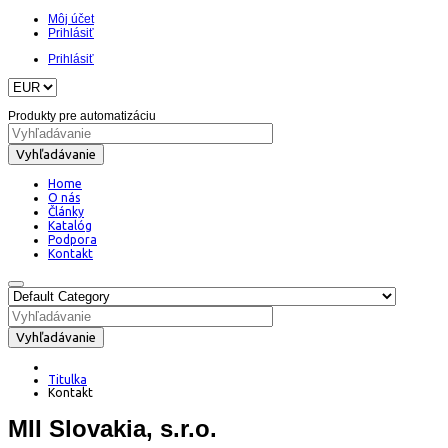
Môj účet
Prihlásiť
Prihlásiť
Produkty pre automatizáciu
Vyhľadávanie
Home
O nás
Články
Katalóg
Podpora
Kontakt
Vyhľadávanie
Titulka
Kontakt
MII Slovakia, s.r.o.