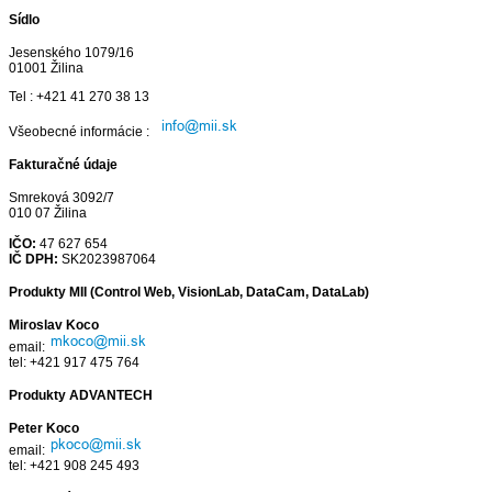
Sídlo
Jesenského 1079/16
01001 Žilina
Tel : +421 41 270 38 13
Všeobecné informácie :
Fakturačné údaje
Smreková 3092/7
010 07 Žilina
IČO:
47 627 654
IČ DPH:
SK2023987064
Produkty MII (Control Web, VisionLab, DataCam, DataLab)
Miroslav Koco
email:
tel: +421 917 475 764
Produkty ADVANTECH
Peter Koco
email:
tel: +421 908 245 493