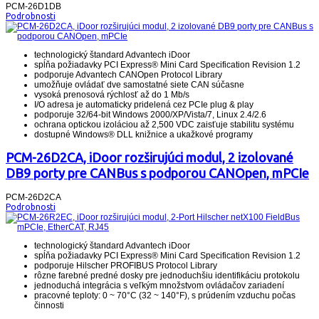
PCM-26D1DB
Podrobnosti
technologický štandard Advantech iDoor
spĺňa požiadavky PCI Express® Mini Card Specification Revision 1.2
podporuje Advantech CANOpen Protocol Library
umožňuje ovládať dve samostatné siete CAN súčasne
vysoká prenosová rýchlosť až do 1 Mb/s
I/O adresa je automaticky pridelená cez PCIe plug & play
podporuje 32/64-bit Windows 2000/XP/Vista/7, Linux 2.4/2.6
ochrana optickou izoláciou až 2,500 VDC zaisťuje stabilitu systému
dostupné Windows® DLL knižnice a ukažkové programy
PCM-26D2CA, iDoor rozširujúci modul, 2 izolované
DB9 porty pre CANBus s podporou CANOpen, mPCIe
PCM-26D2CA
Podrobnosti
technologický štandard Advantech iDoor
spĺňa požiadavky PCI Express® Mini Card Specification Revision 1.2
podporuje Hilscher PROFIBUS Protocol Library
rôzne farebné predné dosky pre jednoduchšiu identifikáciu protokolu
jednoduchá integrácia s veľkým množstvom ovládačov zariadení
pracovné teploty: 0 ~ 70°C (32 ~ 140°F), s prúdením vzduchu počas
činnosti