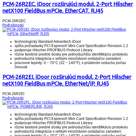
PCM-26R2EC, iDoor rozširujúci modul, 2-Port Hilscher
netX100 FieldBus mPCIe, EtherCAT, RJ45
PCM-26R2EC
Podrobnosti
technologický štandard Advantech iDoor
spĺňa požiadavky PCI Express® Mini Card Specification Revision 1.2
podporuje Hilscher PROFIBUS Protocol Library
rôzne farebné predné dosky pre jednoduchšiu identifikáciu protokolu
jednoduchá integrácia s veľkým množstvom ovládačov zariadení
pracovné teploty: 0 ~ 70°C (32 ~ 140°F), s prúdením vzduchu počas
činnosti
PCM-26R2EI, iDoor rozširujúci modul, 2-Port Hilscher
netX100 FieldBus mPCIe, EtherNet/IP, RJ45
PCM-26R2EI
Podrobnosti
technologický štandard Advantech iDoor
spĺňa požiadavky PCI Express® Mini Card Specification Revision 1.2
podporuje Hilscher PROFIBUS Protocol Library
rôzne farebné predné dosky pre jednoduchšiu identifikáciu protokolu
jednoduchá integrácia s veľkým množstvom ovládačov zariadení
pracovné teploty: 0 ~ 70°C (32 ~ 140°F), s prúdením vzduchu počas