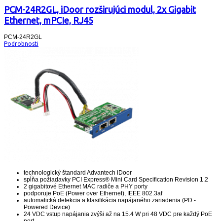
PCM-24R2GL, iDoor rozširujúci modul, 2x Gigabit
Ethernet, mPCIe, RJ45
PCM-24R2GL
Podrobnosti
technologický štandard Advantech iDoor
spĺňa požiadavky PCI Express® Mini Card Specification Revision 1.2
2 gigabitové Ethernet MAC radiče a PHY porty
podporuje PoE (Power over Ethernet), IEEE 802.3af
automatická detekcia a klasifikácia napájaného zariadenia (PD -
Powered Device)
24 VDC vstup napájania zvýši až na 15.4 W pri 48 VDC pre každý PoE
port