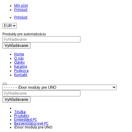
Môj účet
Prihlásiť
Prihlásiť
Produkty pre automatizáciu
Vyhľadávanie
Home
O nás
Články
Katalóg
Podpora
Kontakt
Vyhľadávanie
Titulka
Produkty
Embedded PC
Bezventilátorové PC
iDoor moduly pre UNO