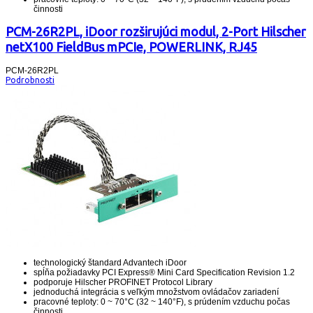
činnosti
PCM-26R2PL, iDoor rozširujúci modul, 2-Port Hilscher
netX100 FieldBus mPCIe, POWERLINK, RJ45
PCM-26R2PL
Podrobnosti
technologický štandard Advantech iDoor
spĺňa požiadavky PCI Express
®
Mini Card Specification Revision 1.2
podporuje Hilscher PROFINET Protocol Library
jednoduchá integrácia s veľkým množstvom ovládačov zariadení
pracovné teploty: 0 ~ 70°C (32 ~ 140°F), s prúdením vzduchu počas
činnosti