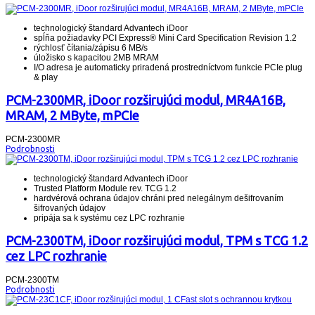
technologický štandard Advantech iDoor
spĺňa požiadavky PCI Express® Mini Card Specification Revision 1.2
rýchlosť čítania/zápisu 6 MB/s
úložisko s kapacitou 2MB MRAM
I/O adresa je automaticky priradená prostredníctvom funkcie PCIe plug
& play
PCM-2300MR, iDoor rozširujúci modul, MR4A16B,
MRAM, 2 MByte, mPCIe
PCM-2300MR
Podrobnosti
technologický štandard Advantech iDoor
Trusted Platform Module rev. TCG 1.2
hardvérová ochrana údajov chráni pred nelegálnym dešifrovaním
šifrovaných údajov
pripája sa k systému cez LPC rozhranie
PCM-2300TM, iDoor rozširujúci modul, TPM s TCG 1.2
cez LPC rozhranie
PCM-2300TM
Podrobnosti