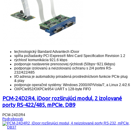
technologický štandard Advantech iDoor
spĺňa požiadavky PCI Express® Mini Card Specification Revision 1.2
rýchlosť komunikácia 921.6 kbps
podporuje nastavenie prenosovej rýchlosti (50bps~921.6kbps)
podporuje izolovanú a neizolovanú ochranu s 2/4 portmi RS-
232/422/485
I/O adresa je automaticky priradená prostredníctvom funkcie PCIe plug
& play
podporuje operačné systémy: Windows 2000/XP/Vista/7, a Linux 2.4/2.6
OXPCIe952/OXPCIe954 UART s 128-byte FIFO
PCM-24D2R4, iDoor rozširujúci modul, 2 izolované
porty RS-422/485, mPCIe, DB9
PCM-24D2R4
Podrobnosti