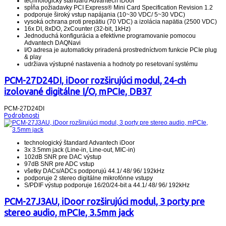
technologický štandard Advantech iDoor
spĺňa požiadavky PCI Express® Mini Card Specification Revision 1.2
podporuje široký vstup napájania (10~30 VDC/ 5~30 VDC)
vysoká ochrana proti prepätiu (70 VDC) a izolácia napätia (2500 VDC)
16x DI, 8xDO, 2xCounter (32-bit, 1kHz)
Jednoduchá konfigurácia a efektívne programovanie pomocou
Advantech DAQNavi
I/O adresa je automaticky priradená prostredníctvom funkcie PCIe plug
& play
udržiava výstupné nastavenia a hodnoty po resetovaní systému
PCM-27D24DI, iDoor rozširujúci modul, 24-ch
izolované digitálne I/O, mPCIe, DB37
PCM-27D24DI
Podrobnosti
technologický štandard Advantech iDoor
3x 3.5mm jack (Line-in, Line-out, MIC-in)
102dB SNR pre DAC výstup
97dB SNR pre ADC vstup
všetky DACs/ADCs podporujú 44.1/ 48/ 96/ 192kHz
podporuje 2 stereo digitálne mikrofónne vstupy
S/PDIF výstup podporuje 16/20/24-bit a 44.1/ 48/ 96/ 192kHz
PCM-27J3AU, iDoor rozširujúci modul, 3 porty pre
stereo audio, mPCIe, 3.5mm jack