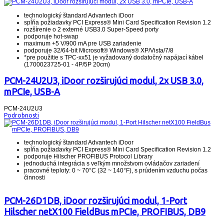
technologický štandard Advantech iDoor
spĺňa požiadavky PCI Express® Mini Card Specification Revision 1.2
rozšírenie o 2 externé USB3.0 Super-Speed porty
podporuje hot-swap
maximum +5 V/900 mA pre USB zariadenie
podporuje 32/64-bit Microsoft® Windows® XP/Vista/7/8
*pre použitie s TPC-xx51 je vyžadovaný dodatočný napájací kábel
(1700023725-01 - 4P/5P 20cm)
PCM-24U2U3, iDoor rozširujúci modul, 2x USB 3.0,
mPCIe, USB-A
PCM-24U2U3
Podrobnosti
technologický štandard Advantech iDoor
spĺňa požiadavky PCI Express
®
Mini Card Specification Revision 1.2
podporuje Hilscher PROFIBUS Protocol Library
jednoduchá integrácia s veľkým množstvom ovládačov zariadení
pracovné teploty: 0 ~ 70°C (32 ~ 140°F), s prúdením vzduchu počas
činnosti
PCM-26D1DB, iDoor rozširujúci modul, 1-Port
Hilscher netX100 FieldBus mPCIe, PROFIBUS, DB9