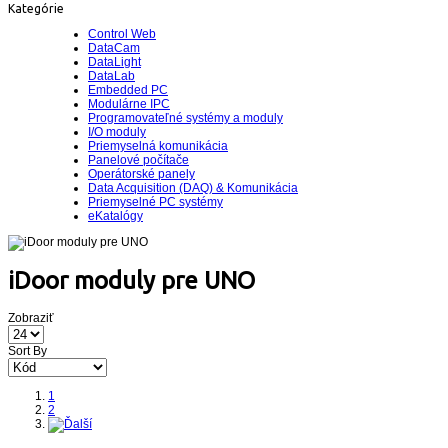
Kategórie
Control Web
DataCam
DataLight
DataLab
Embedded PC
Modulárne IPC
Programovateľné systémy a moduly
I/O moduly
Priemyselná komunikácia
Panelové počítače
Operátorské panely
Data Acquisition (DAQ) & Komunikácia
Priemyselné PC systémy
eKatalógy
iDoor moduly pre UNO
Zobraziť
Sort By
1
2