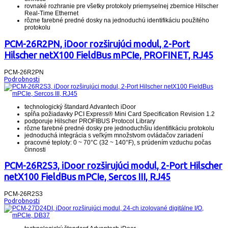
rovnaké rozhranie pre všetky protokoly priemyselnej zbernice Hilscher
Real-Time Ethernet
rôzne farebné predné dosky na jednoduchú identifikáciu použitého
protokolu
PCM-26R2PN, iDoor rozširujúci modul, 2-Port
Hilscher netX100 FieldBus mPCIe, PROFINET, RJ45
PCM-26R2PN
Podrobnosti
technologický štandard Advantech iDoor
spĺňa požiadavky PCI Express® Mini Card Specification Revision 1.2
podporuje Hilscher PROFIBUS Protocol Library
rôzne farebné predné dosky pre jednoduchšiu identifikáciu protokolu
jednoduchá integrácia s veľkým množstvom ovládačov zariadení
pracovné teploty: 0 ~ 70°C (32 ~ 140°F), s prúdením vzduchu počas
činnosti
PCM-26R2S3, iDoor rozširujúci modul, 2-Port Hilscher
netX100 FieldBus mPCIe, Sercos III, RJ45
PCM-26R2S3
Podrobnosti