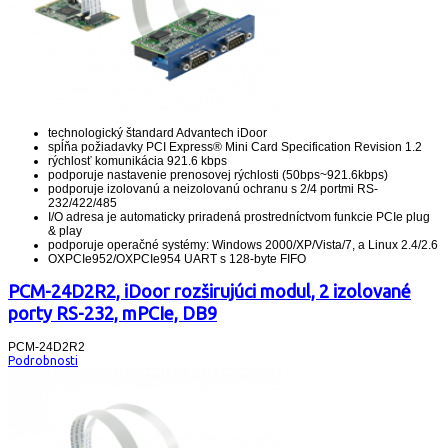
technologický štandard Advantech iDoor
spĺňa požiadavky PCI Express® Mini Card Specification Revision 1.2
rýchlosť komunikácia 921.6 kbps
podporuje nastavenie prenosovej rýchlosti (50bps~921.6kbps)
podporuje izolovanú a neizolovanú ochranu s 2/4 portmi RS-
232/422/485
I/O adresa je automaticky priradená prostredníctvom funkcie PCIe plug
& play
podporuje operačné systémy: Windows 2000/XP/Vista/7, a Linux 2.4/2.6
OXPCIe952/OXPCIe954 UART s 128-byte FIFO
PCM-24D2R2, iDoor rozširujúci modul, 2 izolované
porty RS-232, mPCIe, DB9
PCM-24D2R2
Podrobnosti