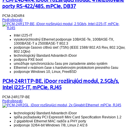
porty RS-422/485, mPCIe, DB37
PCM-24D4R4
Podrobnosti
Intel i225-IT
vysokorýchlostný Ethernet podporuje 10BASE-Te, 100BASE-TX,
1000BASE-T a 2500BASE-T 802.3
podporuje časovo citlivú sieť (TSN) (IEEE 1588/ 802.AS Rev, 802.1Qav,
802.1Qbv)
technologický štandard Advantech iDoor
podpora PXE boot
umožňuje synchronizáciu času pre zariadenie alebo systém
Ethernet v reálnom čase s hardvérovým protokolom presného času
podporuje Windows 10, Linux, FreeBSD
PCM-24R1TP-BE, iDoor rozširujúci modul, 2.5Gb/s,
Intel i225-IT, mPCIe, RJ45
PCM-24R1TP-BE
Podrobnosti
technologický štandard Advantech iDoor
spĺňa požiadavky PCI Express® Mini Card Specification Revision 1.2
2 gigabitové Ethernet MAC radiče a PHY porty
podporuje 32/64-bit Windows 7/8, Linux 2.4/2.6