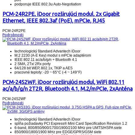
podporuje IEEE 802.3u Auto-Negotiation
PCM-24R2PE, iDoor rozširujúci modul, 2x Gigabit
Ethernet, IEEE 802.3af (PoE), mPCIe, RJ45
PCM-24R2PE
Podrobnosti
technologický štandard Advantech iDoor
M.2 2230 (A-E Key) modul s mPCIe adaptérom
IEEE 802.11 ac/a/b/g/n + Bluetooth 4.1
2 SMA, 2Tx/ 2Rx porty
64/128 bit WEP, 802.1x, TKIP a AES
pracovné teploty: -20 ~ 65°C (-4 ~ 149°F)
PCM-24S2WF, iDoor rozširujúci modul, WiFi 802.11
ac/a/b/g/n 2T2R, Bluetooth 4.1, M.2/mPCIe, 2xAnténa
PCM-24S2WF
Podrobnosti
technologický štandard Advantech iDoor
spĺňa požiadavky PCI Express® Mini Card Specification Revision 1.2
6-band, 800/850/900/1700/1900/2100 MHz pre UMTS/HSPA siete
850/900/1800/1900 MHz pre EDGE/GPRS/GSM siete