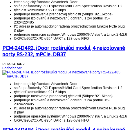
technologický štandard Advantech iDoor
spĺňa požiadavky PCI Express® Mini Card Specification Revision 1.2
rýchlosť komunikácia 921.6 kbps
podporuje nastavenie prenosovej rýchlosti (50bps~921.6kbps)
podporuje izolovanú a neizolovanú ochranu s 2/4 portmi RS-
232/422/485
I/O adresa je automaticky priradená prostredníctvom funkcie PCIe plug
& play
podporuje operačné systémy: Windows 2000/XP/Vista/7, a Linux 2.4/2.6
OXPCIe952/OXPCIe954 UART s 128-byte FIFO
PCM-24D4R2, iDoor rozširujúci modul, 4 neizolované
porty RS-232, mPCIe, DB37
PCM-24D4R2
Podrobnosti
technologický štandard Advantech iDoor
spĺňa požiadavky PCI Express® Mini Card Specification Revision 1.2
rýchlosť komunikácia 921.6 kbps
podporuje nastavenie prenosovej rýchlosti (50bps~921.6kbps)
podporuje izolovanú a neizolovanú ochranu s 2/4 portmi RS-
232/422/485
I/O adresa je automaticky priradená prostredníctvom funkcie PCIe plug
& play
podporuje operačné systémy: Windows 2000/XP/Vista/7, a Linux 2.4/2.6
OXPCIe952/OXPCIe954 UART s 128-byte FIFO
PCM-24D4R4, iDoor rozširujúci modul, 4 neizolované