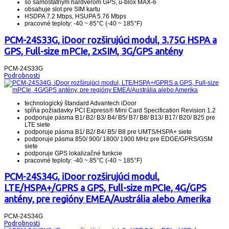
so samostatným hardvérom GPS, u-blox MAX-6
obsahuje slot pre SIM kartu
HSDPA 7.2 Mbps, HSUPA 5.76 Mbps
pracovné teploty: -40 ~ 85°C (-40 ~ 185°F)
PCM-24S33G, iDoor rozširujúci modul, 3.75G HSPA a
GPS, Full-size mPCIe, 2xSIM, 3G/GPS antény
PCM-24S33G
Podrobnosti
technologický štandard Advantech iDoor
spĺňa požiadavky PCI Express® Mini Card Specification Revision 1.2
podporuje pásma B1/ B2/ B3/ B4/ B5/ B7/ B8/ B13/ B17/ B20/ B25 pre
LTE siete
podporuje pásma B1/ B2/ B4/ B5/ B8 pre UMTS/HSPA+ siete
podporuje pásma 850/ 900/ 1800/ 1900 MHz pre EDGE/GPRS/GSM
siete
podporuje GPS lokalizačné funkcie
pracovné teploty: -40 ~ 85°C (-40 ~ 185°F)
PCM-24S34G, iDoor rozširujúci modul,
LTE/HSPA+/GPRS a GPS, Full-size mPCIe, 4G/GPS
antény, pre regióny EMEA/Austrália alebo Amerika
PCM-24S34G
Podrobnosti