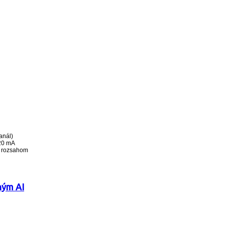
anál)
~20 mA
a rozsahom
ným AI