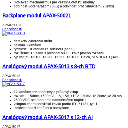
Hot-swap mechanizmus pre všetky APAX I/O moduly
odolnosť voči nárazom (30G) a odolnosť proti vibráciám (2Grms)
Backplane modul APAX-5002L
APAX-5002L
Podrobnosti
detekcia vyhorenia drôtu
celkom 8 kanálov
rýchlosť: 10 vzoriek za sekundu (spolu)
rozlíšenie: 16 bitov, s presnosťou ± 0,1% z plného rozsahu
typ vstupu: Pt-100, Pt-200, Pt-500, Pt-1000, Balco, Ni 518 RTD (3w)
Analógový modul APAX-5013 s 8-ch RTD
APAX-5013
Podrobnosti
12 kanálov pre napäťový a prúdový vstup
rozsah: ±150mV, ±500mV, ±1V, ±5V, ±10V, ±20mA, 0~20mA, 4~20 mA
2500 VDC ochrana proti nadmernému napätiu
vstupná charakteristická krivka podľa IEC 61131, typ 1
izolácia medzi kanálmi a backplane
Analógový modul APAX-5017 s 12-ch AI
APAX-5017