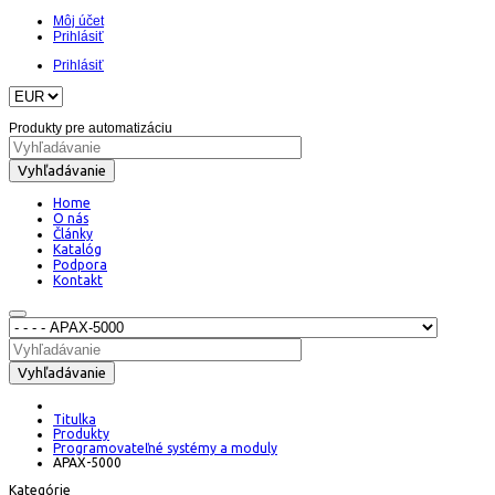
Môj účet
Prihlásiť
Prihlásiť
Produkty pre automatizáciu
Vyhľadávanie
Home
O nás
Články
Katalóg
Podpora
Kontakt
Vyhľadávanie
Titulka
Produkty
Programovateľné systémy a moduly
APAX-5000
Kategórie