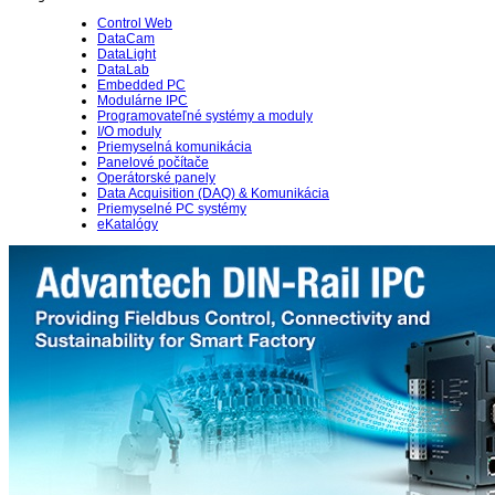
Control Web
DataCam
DataLight
DataLab
Embedded PC
Modulárne IPC
Programovateľné systémy a moduly
I/O moduly
Priemyselná komunikácia
Panelové počítače
Operátorské panely
Data Acquisition (DAQ) & Komunikácia
Priemyselné PC systémy
eKatalógy