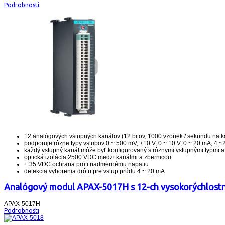
Podrobnosti
12 analógových vstupných kanálov (12 bitov, 1000 vzoriek / sekundu na k
podporuje rôzne typy vstupov:0 ~ 500 mV, ±10 V, 0 ~ 10 V, 0 ~ 20 mA, 4 
každý vstupný kanál môže byť konfigurovaný s rôznymi vstupnými typmi 
optická izolácia 2500 VDC medzi kanálmi a zbernicou
± 35 VDC ochrana proti nadmernému napätiu
detekcia vyhorenia drôtu pre vstup prúdu 4 ~ 20 mA
Analógový modul APAX-5017H s 12-ch vysokorýchlost
APAX-5017H
Podrobnosti