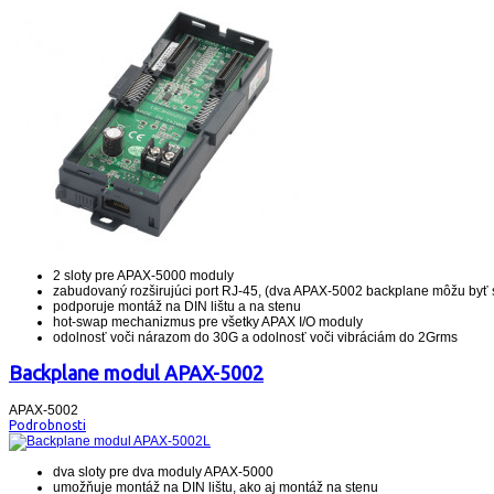
2 sloty pre APAX-5000 moduly
zabudovaný rozširujúci port RJ-45, (dva APAX-5002 backplane môžu byť sp
podporuje montáž na DIN lištu a na stenu
hot-swap mechanizmus pre všetky APAX I/O moduly
odolnosť voči nárazom do 30G a odolnosť voči vibráciám do 2Grms
Backplane modul APAX-5002
APAX-5002
Podrobnosti
dva sloty pre dva moduly APAX-5000
umožňuje montáž na DIN lištu, ako aj montáž na stenu