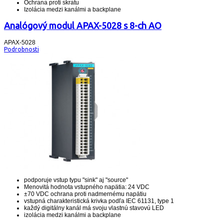
Ochrana proti skratu
Izolácia medzi kanálmi a backplane
Analógový modul APAX-5028 s 8-ch AO
APAX-5028
Podrobnosti
podporuje vstup typu "sink" aj "source"
Menovitá hodnota vstupného napätia: 24 VDC
±70 VDC ochrana proti nadmernému napätiu
vstupná charakteristická krivka podľa IEC 61131, type 1
každý digitálny kanál má svoju vlastnú stavovú LED
izolácia medzi kanálmi a backplane