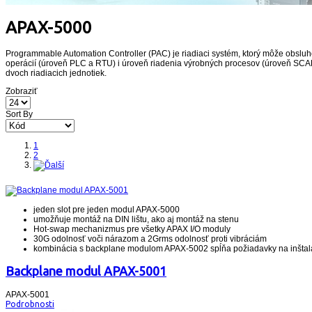
APAX-5000
Programmable Automation Controller (PAC) je riadiaci systém, ktorý môže obsluh
operácií (úroveň PLC a RTU) i úroveň riadenia výrobných procesov (úroveň S
dvoch riadiacich jednotiek.
Zobraziť
Sort By
1
2
jeden slot pre jeden modul APAX-5000
umožňuje montáž na DIN lištu, ako aj montáž na stenu
Hot-swap mechanizmus pre všetky APAX I/O moduly
30G odolnosť voči nárazom a 2Grms odolnosť proti vibráciám
kombinácia s backplane modulom APAX-5002 spĺňa požiadavky na inštal
Backplane modul APAX-5001
APAX-5001
Podrobnosti