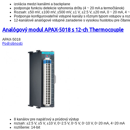
izolácia medzi kanálmi a backplane
podporuje funkciu detekcie vyhorenia drôtu (4 ~ 20 mA a termočlánok)
Rozsah: ±50 mV, ±100 mV, ±500 mV, ±1 V, ±2.5 V, ±20 mA, 0 ~ 20 mA, 4 
Podporuje konfigurovateľné vstupné kanály s rôznym typom vstupov a r
12-kanálové analógové vstupné zariadenie s vysokou hustotou pre čítani
Analógový modul APAX-5018 s 12-ch Thermocouple
APAX-5018
Podrobnosti
8 kanálov pre napäťový a prúdový výstup
rozsah: ±2.5 V, ±5 V, ±10 V, 0~2.5 V, 0~5 V, 0~10 V, 0~20 mA, 4~20 mA
rozlíšenie: 14-bit