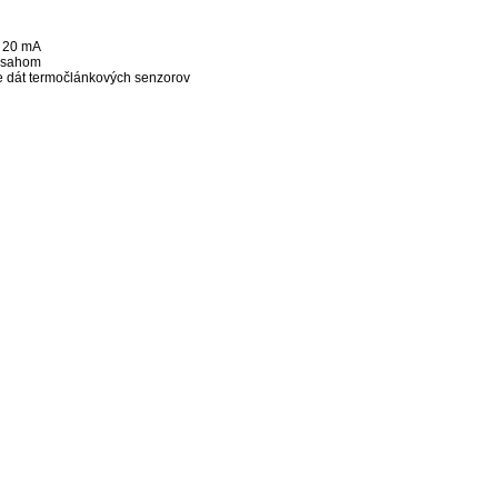
~ 20 mA
ozsahom
e dát termočlánkových senzorov