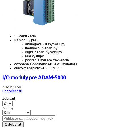
CE certifikácia
I/O moduly pre:
analógové vstupy/výstupy
thermocouple vstupy
digitálne vstupy/výstupy
relé výstupy
počítadlá/merače frekvencie
Vyrobené z odolného ABS+PC materiálu
Pracovné teploty: -10 ~ +70°C
I/O moduly pre ADAM-5000
ADAM-50xy
Podrobnosti
Zobraziť
Sort By
Odoberať