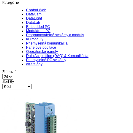
Kategórie
Control Web
DataCam
DataLight
DataLab
Embedded PC
Modulárne IPC
Programovateľné systémy a moduly
I/O moduly
Priemyselná komunikácia
Panelové počítače
Operátorské panely
Data Acquisition (DAQ) & Komunikácia
Priemyselné PC systémy
eKatalógy
Zobraziť
Sort By