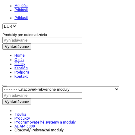
Môj účet
Prihlásiť
Prihlásiť
Produkty pre automatizáciu
Vyhľadávanie
Home
O nás
Články
Katalóg
Podpora
Kontakt
Vyhľadávanie
Titulka
Produkty
Programovateľné systémy a moduly
ADAM-5000
Čítačové/Frekvenčné moduly