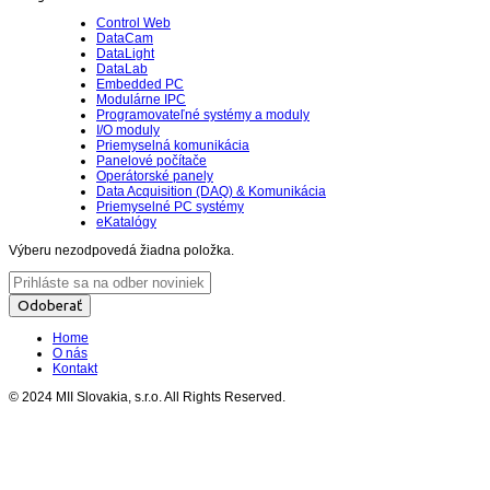
Control Web
DataCam
DataLight
DataLab
Embedded PC
Modulárne IPC
Programovateľné systémy a moduly
I/O moduly
Priemyselná komunikácia
Panelové počítače
Operátorské panely
Data Acquisition (DAQ) & Komunikácia
Priemyselné PC systémy
eKatalógy
Výberu nezodpovedá žiadna položka.
Odoberať
Home
O nás
Kontakt
© 2024 MII Slovakia, s.r.o. All Rights Reserved.