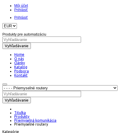
Môj účet
Prihlásiť
Prihlásiť
Produkty pre automatizáciu
Vyhľadávanie
Home
O nás
Články
Katalóg
Podpora
Kontakt
Vyhľadávanie
Titulka
Produkty
Priemyselná komunikácia
Priemyselné routery
Kategórie