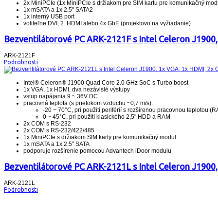
2x MiniPCIe (1x MiniPCIe s držiakom pre SIM kartu pre komunikačný mod
1x mSATA a 1x 2.5" SATA2
1x interný USB port
voliteľne DVI, 2. HDMI alebo 4x GbE (projektovo na vyžiadanie)
Bezventilátorové PC ARK-2121F s Intel Celeron J1900,
ARK-2121F
Podrobnosti
Intel® Celeron® J1900 Quad Core 2.0 GHz SoC s Turbo boost
1x VGA, 1x HDMI, dva nezávislé výstupy
vstup napájania 9 ~ 36V DC
pracovná teplota (s prietokom vzduchu ~0,7 m/s):
-20 ~ 70°C, pri použití periférií s rozšírenou pracovnou teplotou (R
0 ~ 45°C, pri použití klasického 2,5" HDD a RAM
2x COM s RS-232
2x COM s RS-232/422/485
1x MiniPCIe s držiakom SIM karty pre komunikačný modul
1x mSATA a 1x 2.5" SATA
podporuje rozšírenie pomocou Advantech iDoor modulu
Bezventilátorové PC ARK-2121L s Intel Celeron J1900,
ARK-2121L
Podrobnosti