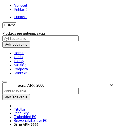
Môj účet
Prihlásiť
Prihlásiť
Produkty pre automatizáciu
Vyhľadávanie
Home
O nás
Články
Katalóg
Podpora
Kontakt
Vyhľadávanie
Titulka
Produkty
Embedded PC
Bezventilátorové PC
Séria ARK-2000