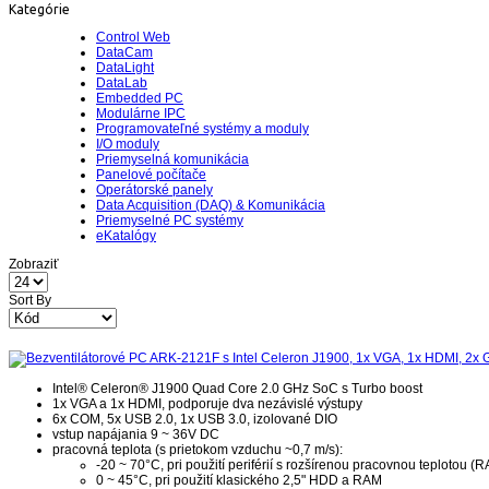
Kategórie
Control Web
DataCam
DataLight
DataLab
Embedded PC
Modulárne IPC
Programovateľné systémy a moduly
I/O moduly
Priemyselná komunikácia
Panelové počítače
Operátorské panely
Data Acquisition (DAQ) & Komunikácia
Priemyselné PC systémy
eKatalógy
Zobraziť
Sort By
Intel® Celeron® J1900 Quad Core 2.0 GHz SoC s Turbo boost
1x VGA a 1x HDMI, podporuje dva nezávislé výstupy
6x COM, 5x USB 2.0, 1x USB 3.0, izolované DIO
vstup napájania 9 ~ 36V DC
pracovná teplota (s prietokom vzduchu ~0,7 m/s):
-20 ~ 70°C, pri použití periférií s rozšírenou pracovnou teplotou (R
0 ~ 45°C, pri použití klasického 2,5" HDD a RAM