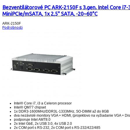
Bezventilátorové PC ARK-2150F s 3.gen. Intel Core i7-
MiniPCIe/mSATA, 1x 2,5" SATA, -20~60°C
ARK-2150F
Podrobnosti
Intel® Core i7, i3 a Celeron procesor
Intel® QM77 chipset
1x DDR3-1600MHz/DDR3L-1333MHz, SO-DIMM až do 8GB
dva nezávislé monitory VGA + HDMI, (projektovo na vyžiadanie VGA + Dis
podporuje Intel AMT8.0
2x Intel GbE, 2x USB 3.0, 4x USB 2.0
2x COM port s RS-232, 2x COM port s RS-232/422/485