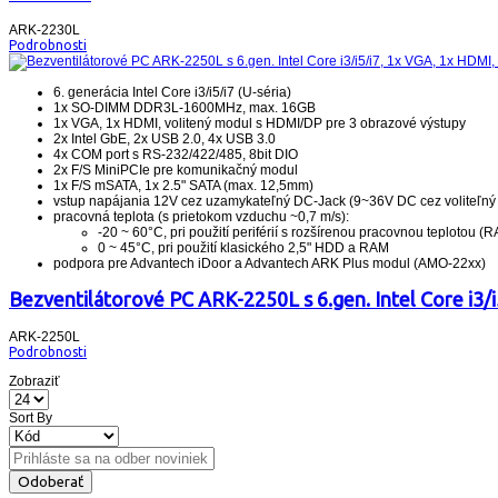
ARK-2230L
Podrobnosti
6. generácia Intel Core i3/i5/i7 (U-séria)
1x SO-DIMM DDR3L-1600MHz, max. 16GB
1x VGA, 1x HDMI, volitený modul s HDMI/DP pre 3 obrazové výstupy
2x Intel GbE, 2x USB 2.0, 4x USB 3.0
4x COM port s RS-232/422/485, 8bit DIO
2x F/S MiniPCIe pre komunikačný modul
1x F/S mSATA, 1x 2.5" SATA (max. 12,5mm)
vstup napájania 12V cez uzamykateľný DC-Jack (9~36V DC cez voliteľ
pracovná teplota (s prietokom vzduchu ~0,7 m/s):
-20 ~ 60°C, pri použití periférií s rozšírenou pracovnou teplotou (R
0 ~ 45°C, pri použití klasického 2,5" HDD a RAM
podpora pre Advantech iDoor a Advantech ARK Plus modul (AMO-22xx)
Bezventilátorové PC ARK-2250L s 6.gen. Intel Core i3/
ARK-2250L
Podrobnosti
Zobraziť
Sort By
Odoberať