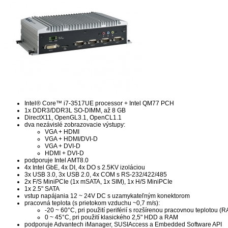
Intel® Core™ i7-3517UE processor + Intel QM77 PCH
1x DDR3/DDR3L SO-DIMM, až 8 GB
DirectX11, OpenGL3.1, OpenCL1.1
dva nezávislé zobrazovacie výstupy:
VGA + HDMI
VGA + HDMI/DVI-D
VGA + DVI-D
HDMI + DVI-D
podporuje Intel AMT8.0
4x Intel GbE, 4x DI, 4x DO s 2.5KV izoláciou
3x USB 3.0, 3x USB 2.0, 4x COM s RS-232/422/485
2x F/S MiniPCIe (1x mSATA, 1x SIM), 1x H/S MiniPCIe
1x 2.5" SATA
vstup napájania 12 ~ 24V DC s uzamykateľným konektorom
pracovná teplota (s prietokom vzduchu ~0,7 m/s):
-20 ~ 60°C, pri použití periférií s rozšírenou pracovnou teplotou (R
0 ~ 45°C, pri použití klasického 2,5" HDD a RAM
podporuje Advantech iManager, SUSIAccess a Embedded Software API