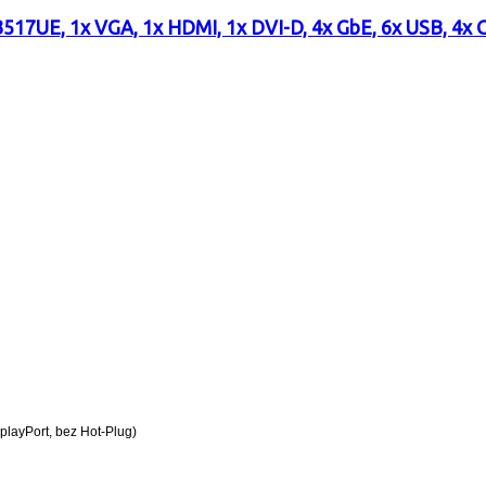
3517UE, 1x VGA, 1x HDMI, 1x DVI-D, 4x GbE, 6x USB, 4x C
playPort, bez Hot-Plug)