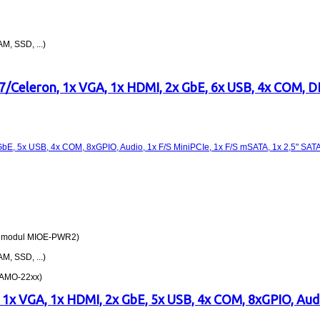
AM, SSD, ...)
i7/Celeron, 1x VGA, 1x HDMI, 2x GbE, 6x USB, 4x COM, D
ný modul MIOE-PWR2)
AM, SSD, ...)
, AMO-22xx)
1x VGA, 1x HDMI, 2x GbE, 5x USB, 4x COM, 8xGPIO, Audio