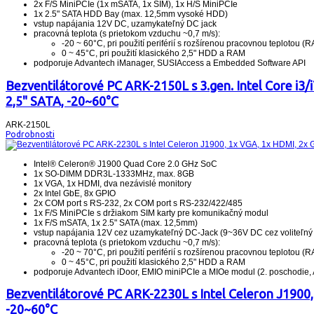
2x F/S MiniPCIe (1x mSATA, 1x SIM), 1x H/S MiniPCIe
1x 2.5" SATA HDD Bay (max. 12,5mm vysoké HDD)
vstup napájania 12V DC, uzamykateľný DC jack
pracovná teplota (s prietokom vzduchu ~0,7 m/s):
-20 ~ 60°C, pri použití periférií s rozšírenou pracovnou teplotou (R
0 ~ 45°C, pri použití klasického 2,5" HDD a RAM
podporuje Advantech iManager, SUSIAccess a Embedded Software API
Bezventilátorové PC ARK-2150L s 3.gen. Intel Core i3/
2,5" SATA, -20~60°C
ARK-2150L
Podrobnosti
Intel® Celeron® J1900 Quad Core 2.0 GHz SoC
1x SO-DIMM DDR3L-1333MHz, max. 8GB
1x VGA, 1x HDMI, dva nezávislé monitory
2x Intel GbE, 8x GPIO
2x COM port s RS-232, 2x COM port s RS-232/422/485
1x F/S MiniPCIe s držiakom SIM karty pre komunikačný modul
1x F/S mSATA, 1x 2.5" SATA (max. 12,5mm)
vstup napájania 12V cez uzamykateľný DC-Jack (9~36V DC cez voliteľ
pracovná teplota (s prietokom vzduchu ~0,7 m/s):
-20 ~ 70°C, pri použití periférií s rozšírenou pracovnou teplotou (R
0 ~ 45°C, pri použití klasického 2,5" HDD a RAM
podporuje Advantech iDoor, EMIO miniPCIe a MIOe modul (2. poschodie
Bezventilátorové PC ARK-2230L s Intel Celeron J1900, 
-20~60°C