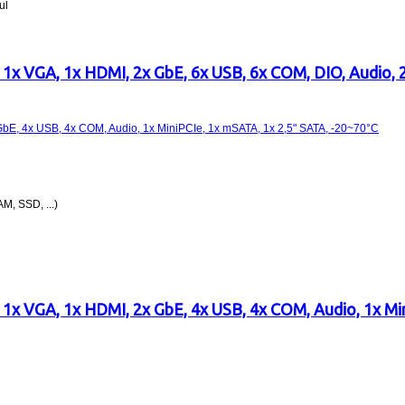
ul
 1x VGA, 1x HDMI, 2x GbE, 6x USB, 6x COM, DIO, Audio, 
AM, SSD, ...)
 1x VGA, 1x HDMI, 2x GbE, 4x USB, 4x COM, Audio, 1x Mi