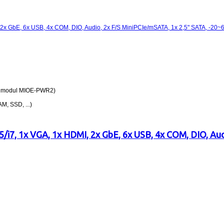
ný modul MIOE-PWR2)
AM, SSD, ...)
i5/i7, 1x VGA, 1x HDMI, 2x GbE, 6x USB, 4x COM, DIO, Au