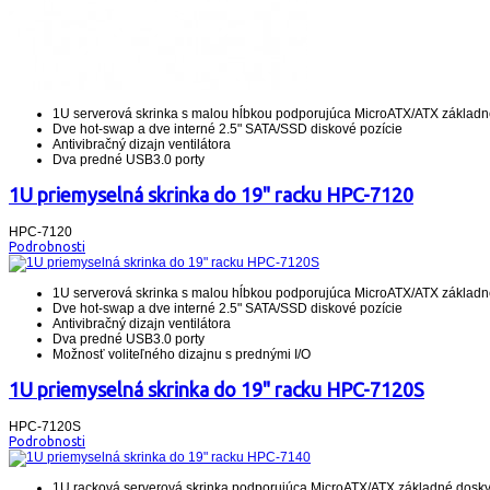
1U serverová skrinka s malou hĺbkou podporujúca MicroATX/ATX základn
Dve hot-swap a dve interné 2.5" SATA/SSD diskové pozície
Antivibračný dizajn ventilátora
Dva predné USB3.0 porty
1U priemyselná skrinka do 19" racku HPC-7120
HPC-7120
Podrobnosti
1U serverová skrinka s malou hĺbkou podporujúca MicroATX/ATX základn
Dve hot-swap a dve interné 2.5" SATA/SSD diskové pozície
Antivibračný dizajn ventilátora
Dva predné USB3.0 porty
Možnosť voliteľného dizajnu s prednými I/O
1U priemyselná skrinka do 19" racku HPC-7120S
HPC-7120S
Podrobnosti
1U racková serverová skrinka podporujúca MicroATX/ATX základné dosk