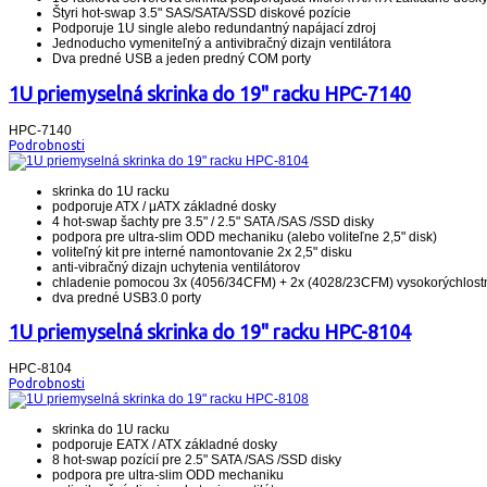
Štyri hot-swap 3.5" SAS/SATA/SSD diskové pozície
Podporuje 1U single alebo redundantný napájací zdroj
Jednoducho vymeniteľný a antivibračný dizajn ventilátora
Dva predné USB a jeden predný COM porty
1U priemyselná skrinka do 19" racku HPC-7140
HPC-7140
Podrobnosti
skrinka do 1U racku
podporuje ATX / μATX základné dosky
4 hot-swap šachty pre 3.5" / 2.5" SATA /SAS /SSD disky
podpora pre ultra-slim ODD mechaniku (alebo voliteľne 2,5" disk)
voliteľný kit pre interné namontovanie 2x 2,5" disku
anti-vibračný dizajn uchytenia ventilátorov
chladenie pomocou 3x (4056/34CFM) + 2x (4028/23CFM) vysokorýchlostn
dva predné USB3.0 porty
1U priemyselná skrinka do 19" racku HPC-8104
HPC-8104
Podrobnosti
skrinka do 1U racku
podporuje EATX / ATX základné dosky
8 hot-swap pozícií pre 2.5" SATA /SAS /SSD disky
podpora pre ultra-slim ODD mechaniku