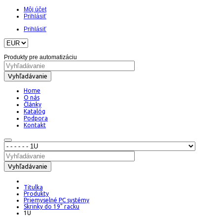
Môj účet
Prihlásiť
Prihlásiť
Produkty pre automatizáciu
Vyhľadávanie
Home
O nás
Články
Katalóg
Podpora
Kontakt
Vyhľadávanie
Titulka
Produkty
Priemyselné PC systémy
Skrinky do 19" racku
1U