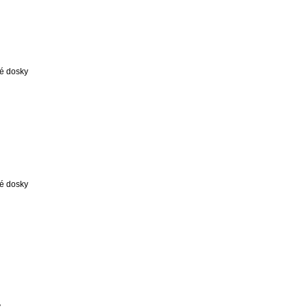
é dosky
é dosky
y