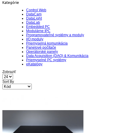
Kategórie
Control Web
DataCam
DataLight
DataLab
Embedded PC
Modulárne IPC
Programovateľné systémy a moduly
I/O moduly
Priemyselná komunikácia
Panelové počítače
Operátorské panely
Data Acquisition (DAQ) & Komunikácia
Priemyselné PC systémy
eKatalógy
Zobraziť
Sort By