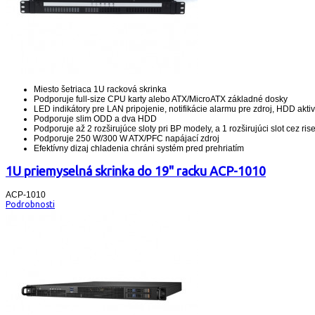
Miesto šetriaca 1U racková skrinka
Podporuje full-size CPU karty alebo ATX/MicroATX základné dosky
LED indikátory pre LAN pripojenie, notifikácie alarmu pre zdroj, HDD aktivi
Podporuje slim ODD a dva HDD
Podporuje až 2 rozširujúce sloty pri BP modely, a 1 rozširujúci slot cez ris
Podporuje 250 W/300 W ATX/PFC napájací zdroj
Efektívny dizaj chladenia chráni systém pred prehriatím
1U priemyselná skrinka do 19" racku ACP-1010
ACP-1010
Podrobnosti