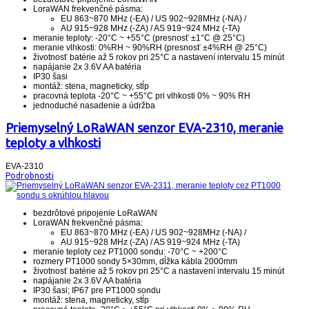
LoraWAN frekvenčné pásma:
EU 863~870 MHz (-EA) / US 902~928MHz (-NA) /
AU 915~928 MHz (-ZA) / AS 919~924 MHz (-TA)
meranie teploty: -20°C ~ +55°C (presnosť ±1°C @ 25°C)
meranie vlhkosti: 0%RH ~ 90%RH (presnosť ±4%RH @ 25°C)
životnosť batérie až 5 rokov pri 25°C a nastavení intervalu 15 minút
napájanie 2x 3.6V AA batéria
IP30 šasi
montáž: stena, magneticky, stĺp
pracovná teplota -20°C ~ +55°C pri vlhkosti 0% ~ 90% RH
jednoduché nasadenie a údržba
Priemyselný LoRaWAN senzor EVA-2310, meranie
teploty a vlhkosti
EVA-2310
Podrobnosti
bezdrôtové pripojenie LoRaWAN
LoraWAN frekvenčné pásma:
EU 863~870 MHz (-EA) / US 902~928MHz (-NA) /
AU 915~928 MHz (-ZA) / AS 919~924 MHz (-TA)
meranie teploty cez PT1000 sondu: -70°C ~ +200°C
rozmery PT1000 sondy 5×30mm, dĺžka kábla 2000mm
životnosť batérie až 5 rokov pri 25°C a nastavení intervalu 15 minút
napájanie 2x 3.6V AA batéria
IP30 šasi; IP67 pre PT1000 sondu
montáž: stena, magneticky, stĺp