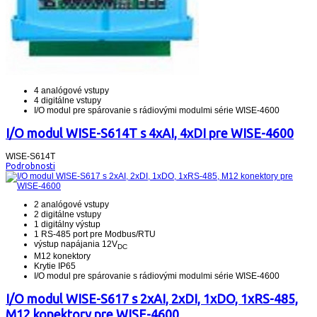
4 analógové vstupy
4 digitálne vstupy
I/O modul pre spárovanie s rádiovými modulmi série WISE-4600
I/O modul WISE-S614T s 4xAI, 4xDI pre WISE-4600
WISE-S614T
Podrobnosti
2 analógové vstupy
2 digitálne vstupy
1 digitálny výstup
1 RS-485 port pre Modbus/RTU
výstup napájania 12V
DC
M12 konektory
Krytie IP65
I/O modul pre spárovanie s rádiovými modulmi série WISE-4600
I/O modul WISE-S617 s 2xAI, 2xDI, 1xDO, 1xRS-485,
M12 konektory pre WISE-4600