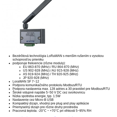
Bezdrôtová technológia LoRaWAN s menším rušením s vysokou
schopnosťou prieniku
podporuje frekvencie (rôzne moduly):
EU 863-870 (MHz) / RU 864-870 (MHz)
US 902-928 (MHz) / AU 915-928 (MHz)
AS 919-924 (MHz) / TH 920-925 (MHz)
JP 920-928 (MHz)
LoraWAN SF 7~12
Podpora komunikačného protokolu Modbus/RTU
Podpora nastavenia max. 128 adries a 30 pravidiel pre Modbus/RTU
Široké vstupné napätie 5~50 V DC cez svorkovnicu
Nízka spotreba energie, typ. 1.5W
Nastavenie cez Micro-B USB
Kompaktný dizajn, vhodný pre plug and play aplikácie
Priemyselný dizajn pre rôzne druhy prostredia
Pracovná teplota: -20°C ~ +70°C pri vlhkosti 5~95% RH