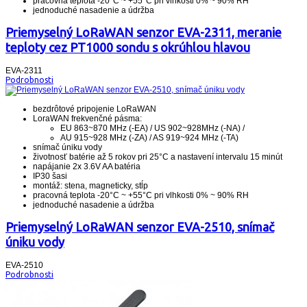
pracovná teplota -20°C ~ +55°C pri vlhkosti 0% ~ 90% RH
jednoduché nasadenie a údržba
Priemyselný LoRaWAN senzor EVA-2311, meranie
teploty cez PT1000 sondu s okrúhlou hlavou
EVA-2311
Podrobnosti
bezdrôtové pripojenie LoRaWAN
LoraWAN frekvenčné pásma:
EU 863~870 MHz (-EA) / US 902~928MHz (-NA) /
AU 915~928 MHz (-ZA) / AS 919~924 MHz (-TA)
snímač úniku vody
životnosť batérie až 5 rokov pri 25°C a nastavení intervalu 15 minút
napájanie 2x 3.6V AA batéria
IP30 šasi
montáž: stena, magneticky, stĺp
pracovná teplota -20°C ~ +55°C pri vlhkosti 0% ~ 90% RH
jednoduché nasadenie a údržba
Priemyselný LoRaWAN senzor EVA-2510, snímač
úniku vody
EVA-2510
Podrobnosti