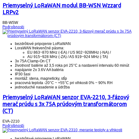
Priemyselný LoRaWAN modul BB-WSN Wzzard
LRPv2
BB-WSW
Podrobnosti
bezdrôtové pripojenie LoRaWAN
LoraWAN frekvenčné pásma:
EU 863~870 MHz (-EA) / US 902~928MHz (-NA) /
AU 915~928 MHz (-ZA) / AS 919~924 MHz (-TA)
3x 75A Clamp-On CT
životnosť batérie až 3,5 roka pri 25°C a nastavení intervalu 60 minút
napájanie 2x 3.6V AA batéria
IP30 šasi
montáž: stena, magneticky, stĺp
pracovná teplota -20°C ~ +55°C pri vlhkosti 0% ~ 90% RH
jednoduché nasadenie a údržba
Priemyselný LoRaWAN senzor EVA-2210, 3-fázový
merač prúdu s 3x 75A prúdovým transformátorom
(CT)
EVA-2210
Podrobnosti
bezdrôtové pripojenie LoRaWAN