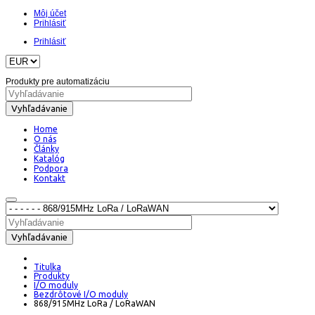
Môj účet
Prihlásiť
Prihlásiť
Produkty pre automatizáciu
Vyhľadávanie
Home
O nás
Články
Katalóg
Podpora
Kontakt
Vyhľadávanie
Titulka
Produkty
I/O moduly
Bezdrôtové I/O moduly
868/915MHz LoRa / LoRaWAN