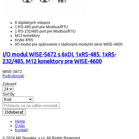
6 digitálnych vstupov
1 RS-485 port pre Modbus/RTU
1 RS-232/485 port pre Modbus/RTU
M12 konektory
Krytie IP65
I/O modul pre spárovanie s rádiovými modulmi série WISE-4600
I/O modul WISE-S672 s 6xDI, 1xRS-485, 1xRS-
232/485, M12 konektory pre WISE-4600
WISE-S672
Podrobnosti
Zobraziť
Sort By
Odoberať
Home
O nás
Kontakt
© 2024 MII Slovakia, s.r.o. All Rights Reserved.