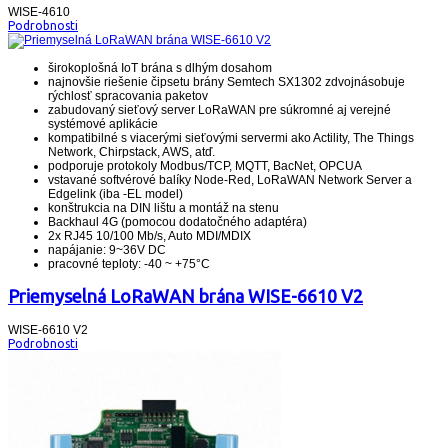
WISE-4610
Podrobnosti
širokoplošná IoT brána s dlhým dosahom
najnovšie riešenie čipsetu brány Semtech SX1302 zdvojnásobuje
rýchlosť spracovania paketov
zabudovaný sieťový server LoRaWAN pre súkromné ​​aj verejné
systémové aplikácie
kompatibilné s viacerými sieťovými servermi ako Actility, The Things
Network, Chirpstack, AWS, atď.
podporuje protokoly Modbus/TCP, MQTT, BacNet, OPCUA
vstavané softvérové ​​balíky Node-Red, LoRaWAN Network Server a
Edgelink (iba -EL model)
konštrukcia na DIN lištu a montáž na stenu
Backhaul 4G (pomocou dodatočného adaptéra)
2x RJ45 10/100 Mb/s, Auto MDI/MDIX
napájanie: 9~36V DC
pracovné teploty: -40 ~ +75°C
Priemyselná LoRaWAN brána WISE-6610 V2
WISE-6610 V2
Podrobnosti