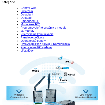
Kategórie
Control Web
DataCam
DataLight
DataLab
Embedded PC
Modulárne IPC
Programovateľné systémy a moduly
I/O moduly
Priemyselná komunikácia
Panelové počítače
Operátorské panely
Data Acquisition (DAQ) & Komunikácia
Priemyselné PC systémy
eKatalógy