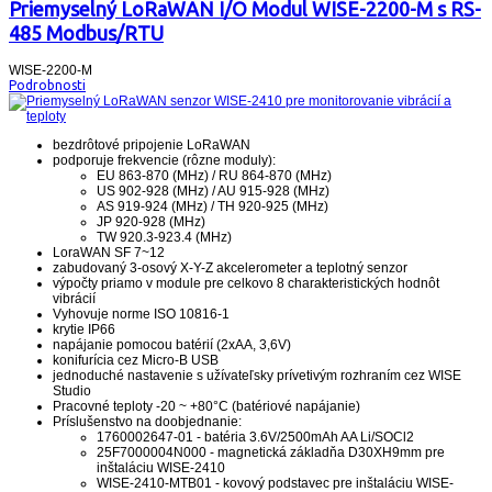
Priemyselný LoRaWAN I/O Modul WISE-2200-M s RS-
485 Modbus/RTU
WISE-2200-M
Podrobnosti
bezdrôtové pripojenie LoRaWAN
podporuje frekvencie (rôzne moduly):
EU 863-870 (MHz) / RU 864-870 (MHz)
US 902-928 (MHz) / AU 915-928 (MHz)
AS 919-924 (MHz) / TH 920-925 (MHz)
JP 920-928 (MHz)
TW 920.3-923.4 (MHz)
LoraWAN SF 7~12
zabudovaný 3-osový X-Y-Z akcelerometer a teplotný senzor
výpočty priamo v module pre celkovo 8 charakteristických hodnôt
vibrácií
Vyhovuje norme ISO 10816-1
krytie IP66
napájanie pomocou batérií (2xAA, 3,6V)
konifurícia cez Micro-B USB
jednoduché nastavenie s užívateľsky prívetivým rozhraním cez WISE
Studio
Pracovné teploty -20 ~ +80°C
(batériové napájanie)
Príslušenstvo na doobjednanie:
1760002647-01 - batéria 3.6V/2500mAh AA Li/SOCl2
25F7000004N000 - magnetická základňa D30XH9mm pre
inštaláciu WISE-2410
WISE-2410-MTB01 - kovový podstavec pre inštaláciu WISE-