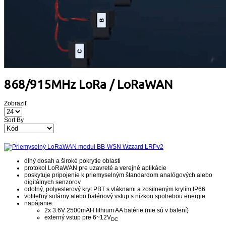
868/915MHz LoRa / LoRaWAN
Zobraziť
Sort By
dlhý dosah a široké pokrytie oblasti
protokol LoRaWAN pre uzavreté a verejné aplikácie
poskytuje pripojenie k priemyselným štandardom analógových alebo
digitálnych senzorov
odolný, polyesterový kryt PBT s vláknami a zosilneným krytím IP66
voliteľný solárny alebo batériový vstup s nízkou spotrebou energie
napájanie:
2x 3.6V 2500mAH lithium AA batérie (nie sú v balení)
externý vstup pre 6~12V
DC