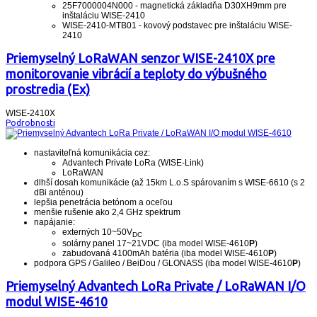
25F7000004N000 - magnetická základňa D30XH9mm pre
inštaláciu WISE-2410
WISE-2410-MTB01 - kovový podstavec pre inštaláciu WISE-
2410
Priemyselný LoRaWAN senzor WISE-2410X pre
monitorovanie vibrácií a teploty do výbušného
prostredia (Ex)
WISE-2410X
Podrobnosti
nastaviteľná komunikácia cez:
Advantech Private LoRa (WISE-Link)
LoRaWAN
dlhší dosah komunikácie (až 15km L.o.S spárovaním s WISE-6610 (s 2
dBi anténou)
lepšia penetrácia betónom a oceľou
menšie rušenie ako 2,4 GHz spektrum
napájanie:
externých 10~50V
DC
solárny panel 17~21VDC (iba model WISE-4610
P
)
zabudovaná 4100mAh batéria (iba model WISE-4610
P
)
podpora GPS / Galileo / BeiDou / GLONASS (iba model WISE-4610
P
)
Priemyselný Advantech LoRa Private / LoRaWAN I/O
modul WISE-4610