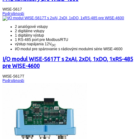
WISE-S617
Podrobnosti
2 analógové vstupy
2 digitálne vstupy
1 digitálny výstup
1 RS-485 port pre Modbus/RTU
výstup napájania 12V
DC
I/O modul pre spárovanie s rádiovými modulmi série WISE-4600
I/O modul WISE-S617T s 2xAI, 2xDI, 1xDO, 1xRS-485
pre WISE-4600
WISE-S617T
Podrobnosti