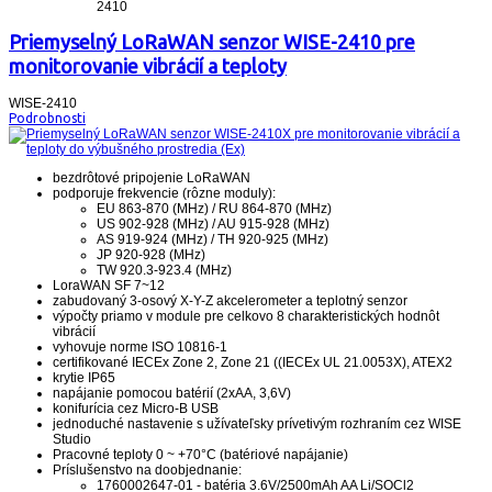
2410
Priemyselný LoRaWAN senzor WISE-2410 pre
monitorovanie vibrácií a teploty
WISE-2410
Podrobnosti
bezdrôtové pripojenie LoRaWAN
podporuje frekvencie (rôzne moduly):
EU 863-870 (MHz) / RU 864-870 (MHz)
US 902-928 (MHz) / AU 915-928 (MHz)
AS 919-924 (MHz) / TH 920-925 (MHz)
JP 920-928 (MHz)
TW 920.3-923.4 (MHz)
LoraWAN SF 7~12
zabudovaný 3-osový X-Y-Z akcelerometer a teplotný senzor
výpočty priamo v module pre celkovo 8 charakteristických hodnôt
vibrácií
vyhovuje norme ISO 10816-1
certifikované IECEx Zone 2, Zone 21 ((IECEx UL 21.0053X), ATEX2
krytie IP65
napájanie pomocou batérií (2xAA, 3,6V)
konifurícia cez Micro-B USB
jednoduché nastavenie s užívateľsky prívetivým rozhraním cez WISE
Studio
Pracovné teploty 0 ~ +70°C
(batériové napájanie)
Príslušenstvo na doobjednanie:
1760002647-01 - batéria 3.6V/2500mAh AA Li/SOCl2