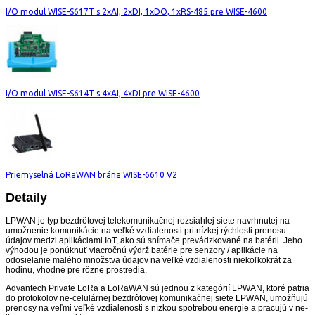
I/O modul WISE-S617T s 2xAI, 2xDI, 1xDO, 1xRS-485 pre WISE-4600
I/O modul WISE-S614T s 4xAI, 4xDI pre WISE-4600
Priemyselná LoRaWAN brána WISE-6610 V2
Detaily
LPWAN je typ bezdrôtovej telekomunikačnej rozsiahlej siete navrhnutej na
umožnenie komunikácie na veľké vzdialenosti pri nízkej rýchlosti prenosu
údajov medzi aplikáciami IoT, ako sú snímače prevádzkované na batérii. Jeho
výhodou je ponúknuť viacročnú výdrž batérie pre senzory / aplikácie na
odosielanie malého množstva údajov na veľké vzdialenosti niekoľkokrát za
hodinu, vhodné pre rôzne prostredia.
Advantech Private LoRa a LoRaWAN sú jednou z kategórií LPWAN, ktoré patria
do protokolov ne-celulárnej bezdrôtovej komunikačnej siete LPWAN, umožňujú
prenosy na veľmi veľké vzdialenosti s nízkou spotrebou energie a pracujú v ne-