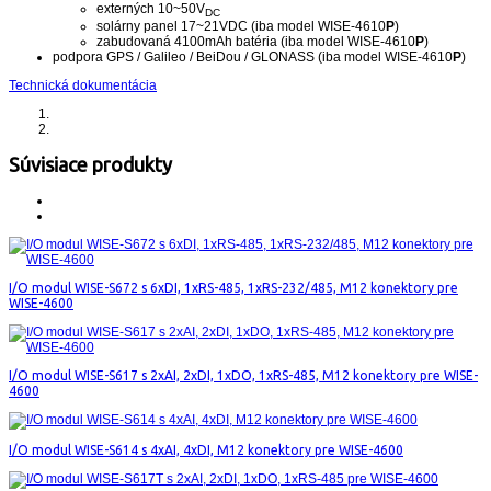
externých 10~50V
DC
solárny panel 17~21VDC (iba model WISE-4610
P
)
zabudovaná 4100mAh batéria (iba model WISE-4610
P
)
podpora GPS / Galileo / BeiDou / GLONASS (iba model WISE-4610
P
)
Technická dokumentácia
Súvisiace produkty
I/O modul WISE-S672 s 6xDI, 1xRS-485, 1xRS-232/485, M12 konektory pre
WISE-4600
I/O modul WISE-S617 s 2xAI, 2xDI, 1xDO, 1xRS-485, M12 konektory pre WISE-
4600
I/O modul WISE-S614 s 4xAI, 4xDI, M12 konektory pre WISE-4600