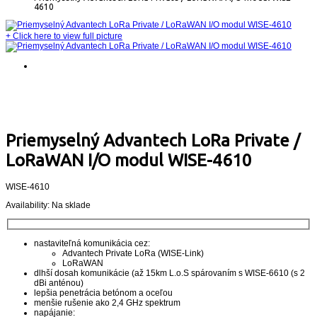
4610
+
Click here to view full picture
Priemyselný Advantech LoRa Private /
LoRaWAN I/O modul WISE-4610
WISE-4610
Availability:
Na sklade
nastaviteľná komunikácia cez:
Advantech Private LoRa (WISE-Link)
LoRaWAN
dlhší dosah komunikácie (až 15km L.o.S spárovaním s WISE-6610 (s 2
dBi anténou)
lepšia penetrácia betónom a oceľou
menšie rušenie ako 2,4 GHz spektrum
napájanie: