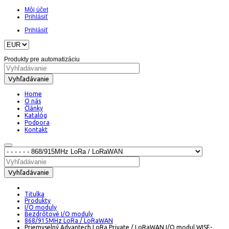
Môj účet
Prihlásiť
Prihlásiť
Produkty pre automatizáciu
Vyhľadávanie
Home
O nás
Články
Katalóg
Podpora
Kontakt
Vyhľadávanie
Titulka
Produkty
I/O moduly
Bezdrôtové I/O moduly
868/915MHz LoRa / LoRaWAN
Priemyselný Advantech LoRa Private / LoRaWAN I/O modul WISE-