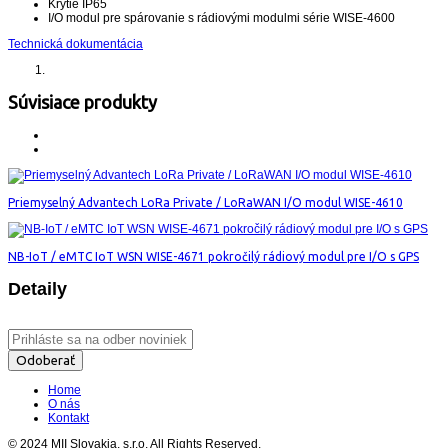
Krytie IP65
I/O modul pre spárovanie s rádiovými modulmi série WISE-4600
Technická dokumentácia
Súvisiace produkty
Priemyselný Advantech LoRa Private / LoRaWAN I/O modul WISE-4610
NB-IoT / eMTC IoT WSN WISE-4671 pokročilý rádiový modul pre I/O s GPS
Detaily
Odoberať
Home
O nás
Kontakt
© 2024 MII Slovakia, s.r.o. All Rights Reserved.