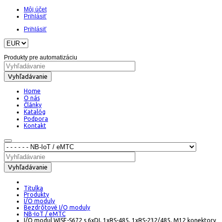
Môj účet
Prihlásiť
Prihlásiť
Produkty pre automatizáciu
Vyhľadávanie
Home
O nás
Články
Katalóg
Podpora
Kontakt
Vyhľadávanie
Titulka
Produkty
I/O moduly
Bezdrôtové I/O moduly
NB-IoT / eMTC
I/O modul WISE-S672 s 6xDI, 1xRS-485, 1xRS-232/485, M12 konektory