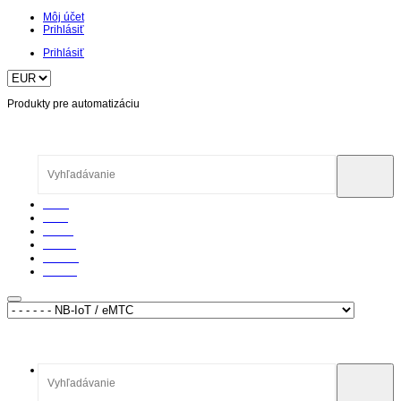
Môj účet
Prihlásiť
Prihlásiť
Produkty pre automatizáciu
Home
O nás
Články
Katalóg
Podpora
Kontakt