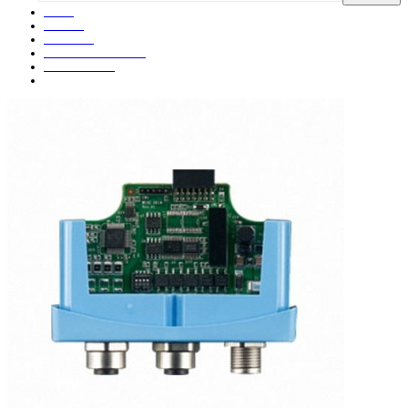
Titulka
Produkty
I/O moduly
Bezdrôtové I/O moduly
NB-IoT / eMTC
I/O modul WISE-S614 s 4xAI, 4xDI, M12 konektory pre WISE-4600