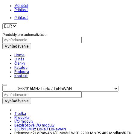
Môj účet
Prihlásiť
Prihlásiť
Produkty pre automatizáciu
Vyhľadávanie
Home
O nás
Články
Katalóg
Podpora
Kontakt
Vyhľadávanie
Titulka
Produkty
I/O moduly
Bezdrôtové I/O moduly
868/915MHz LoRa / LoRaWAN
Priemyselný LoRaWAN I/O Modul WISE-2200-M s RS-485 Modbus/RTU