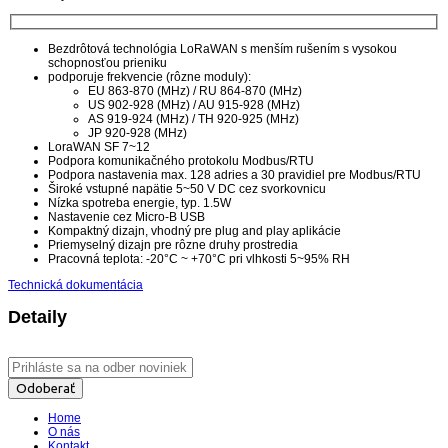
Bezdrôtová technológia LoRaWAN s menším rušením s vysokou
schopnosťou prieniku
podporuje frekvencie (rôzne moduly):
EU 863-870 (MHz) / RU 864-870 (MHz)
US 902-928 (MHz) / AU 915-928 (MHz)
AS 919-924 (MHz) / TH 920-925 (MHz)
JP 920-928 (MHz)
LoraWAN SF 7~12
Podpora komunikačného protokolu Modbus/RTU
Podpora nastavenia max. 128 adries a 30 pravidiel pre Modbus/RTU
Široké vstupné napätie 5~50 V DC cez svorkovnicu
Nízka spotreba energie, typ. 1.5W
Nastavenie cez Micro-B USB
Kompaktný dizajn, vhodný pre plug and play aplikácie
Priemyselný dizajn pre rôzne druhy prostredia
Pracovná teplota: -20°C ~ +70°C pri vlhkosti 5~95% RH
Technická dokumentácia
Detaily
Odoberať
Home
O nás
Kontakt