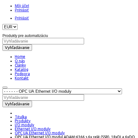
Môj účet
Prihlásiť
Prihlásiť
Produkty pre automatizáciu
Vyhľadávanie
Home
O nás
Články
Katalóg
Podpora
Kontakt
Vyhľadávanie
Titulka
Produkty
I/O moduly
Ethernet I/O moduly
OPC UA Ethernet I/O moduly
OPC UA Ethernet I/O modul ADAM-6366 s 6x relé (SSR), 18xDI a 6xDO