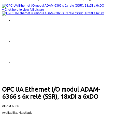
+
Click here to view full picture
OPC UA Ethernet I/O modul ADAM-
6366 s 6x relé (SSR), 18xDI a 6xDO
ADAM-6366
Availability:
Na sklade