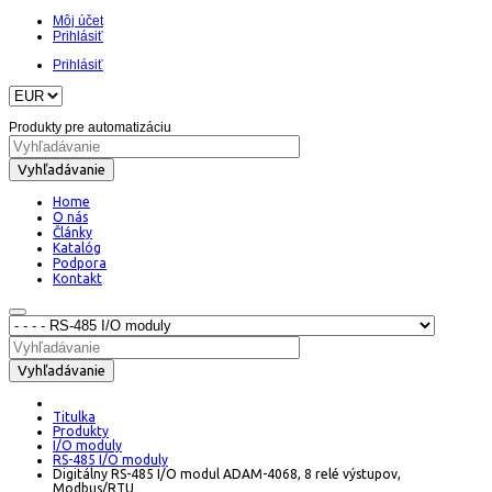
Môj účet
Prihlásiť
Prihlásiť
Produkty pre automatizáciu
Vyhľadávanie
Home
O nás
Články
Katalóg
Podpora
Kontakt
Vyhľadávanie
Titulka
Produkty
I/O moduly
RS-485 I/O moduly
Digitálny RS-485 I/O modul ADAM-4068, 8 relé výstupov,
Modbus/RTU