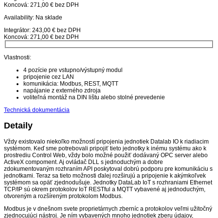
Koncová: 271,00 € bez DPH
Availability:
Na sklade
Integrátor: 243,00 € bez DPH
Koncová: 271,00 € bez DPH
Vlastnosti:
4 pozície pre vstupno/výstupný modul
pripojenie cez LAN
komunikácia: Modbus, REST, MQTT
napájanie z externého zdroja
voliteľná montáž na DIN lištu alebo stolné prevedenie
Technická dokumentácia
Detaily
Vždy existovalo niekoľko možností pripojenia jednotiek Datalab IO k riadiacim
systémom. Keď sme potrebovali pripojiť tieto jednotky k inému systému ako k
prostrediu Control Web, vždy bolo možné použiť dodávaný OPC server alebo
ActiveX compoment. Aj ovládač DLL s jednoduchým a dobre
zdokumentovaným rozhraním API poskytoval dobrú podporu pre komunikáciu s
jednotkami. Teraz sa tieto možnosti ďalej rozširujú a pripojenie k akýmkoľvek
systémom sa opäť zjednodušuje. Jednotky DataLab IoT s rozhraniami Ethernet
TCP/IP sú okrem protokolov IoT RESTful a MQTT vybavené aj jednoduchým,
otvoreným a rozšíreným protokolom Modbus.
Modbus je v dnešnom svete proprietárnych zberníc a protokolov veľmi užitočný
zjednocujúci nástroj. Je ním vybavených mnoho jednotiek zberu údajov,