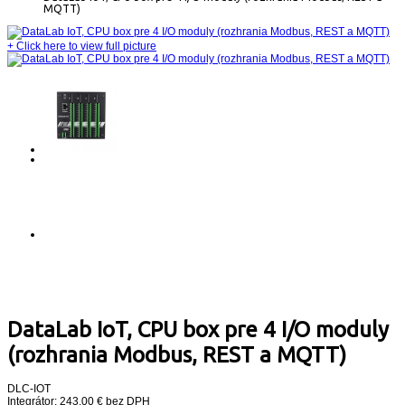
MQTT)
+
Click here to view full picture
DataLab IoT, CPU box pre 4 I/O moduly
(rozhrania Modbus, REST a MQTT)
DLC-IOT
Integrátor: 243,00 € bez DPH