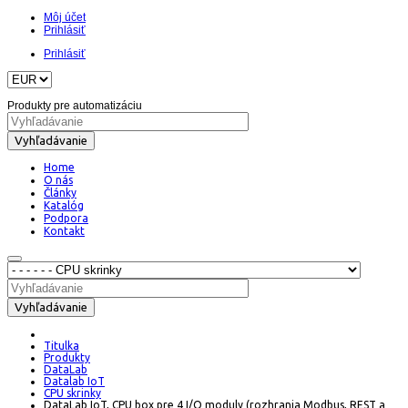
Môj účet
Prihlásiť
Prihlásiť
Produkty pre automatizáciu
Vyhľadávanie
Home
O nás
Články
Katalóg
Podpora
Kontakt
Vyhľadávanie
Titulka
Produkty
DataLab
Datalab IoT
CPU skrinky
DataLab IoT, CPU box pre 4 I/O moduly (rozhrania Modbus, REST a