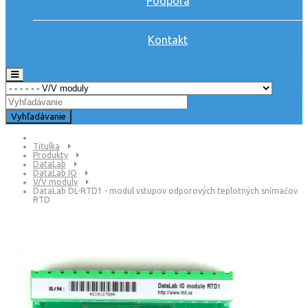
Podpora
Kontakt
Vyhľadávanie
Titulka
Produkty
DataLab
DataLab IO
V/V moduly
DataLab DL-RTD1 - modul vstupov odporových teplotných snímačov
RTD