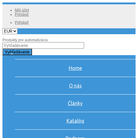
Môj účet
Prihlásiť
Prihlásiť
Produkty pre automatizáciu
Vyhľadávanie
Home
O nás
Články
Katalóg