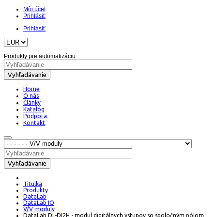
Môj účet
Prihlásiť
Prihlásiť
Produkty pre automatizáciu
Vyhľadávanie
Home
O nás
Články
Katalóg
Podpora
Kontakt
Vyhľadávanie
Titulka
Produkty
DataLab
DataLab IO
V/V moduly
DataLab DL-DI2H - modul digitálnych vstupov so spoločným pólom