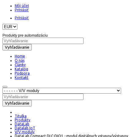
Môj účet
Prihlásiť
Prihlásiť
Produkty pre automatizáciu
Vyhľadávanie
Home
O nás
Články
Katalóg
Podpora
Kontakt
Vyhľadávanie
Titulka
Produkty
DataLab
Datalab IoT
V/V moduly
DataLab Compact DLC-DIO1 - modul digitálnych vstupov/výstupov