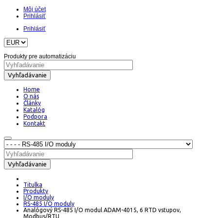
Môj účet
Prihlásiť
Prihlásiť
Produkty pre automatizáciu
Vyhľadávanie
Home
O nás
Články
Katalóg
Podpora
Kontakt
Vyhľadávanie
Titulka
Produkty
I/O moduly
RS-485 I/O moduly
Analógový RS-485 I/O modul ADAM-4015, 6 RTD vstupov,
Modbus/RTU