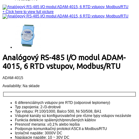
+
Click here to view full picture
Analógový RS-485 I/O modul ADAM-
4015, 6 RTD vstupov, Modbus/RTU
ADAM-4015
Availability:
Na sklade
6 diferenciálnych vstupov pre RTD (odporové teplomery)
Typ zapojenia: 2-/3-drotové
Typ vstupu: Pt 100/1000, Balco 500, Ni 50/508, BA1
Vstupné kanály sú konfigurovateľné pre rôzne typy vstupov nezávisle
Funkcia detekcie spálených/prerušených káblov
Presnosť merania: ±0,1% alebo lepšia
Podporuje komunikačný protokol ASCII a Modbus/RTU
Izolačné napätie: 3000V DC
Napájacie napätie: 10 ~ 30V DC