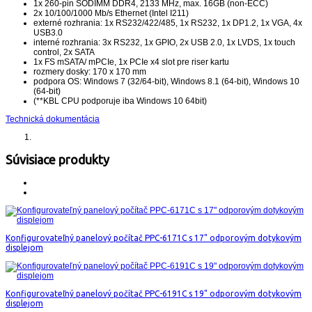
1x 260-pin SODIMM DDR4, 2133 MHz, max. 16GB (non-ECC)
2x 10/100/1000 Mb/s Ethernet (Intel I211)
externé rozhrania: 1x RS232/422/485, 1x RS232, 1x DP1.2, 1x VGA, 4x
USB3.0
interné rozhrania: 3x RS232, 1x GPIO, 2x USB 2.0, 1x LVDS, 1x touch
control, 2x SATA
1x FS mSATA/ mPCIe, 1x PCIe x4 slot pre riser kartu
rozmery dosky: 170 x 170 mm
podpora OS: Windows 7 (32/64-bit), Windows 8.1 (64-bit), Windows 10
(64-bit)
(**KBL CPU podporuje iba Windows 10 64bit)
Technická dokumentácia
Súvisiace produkty
Konfigurovateľný panelový počítač PPC-6171C s 17" odporovým dotykovým
displejom
Konfigurovateľný panelový počítač PPC-6191C s 19" odporovým dotykovým
displejom