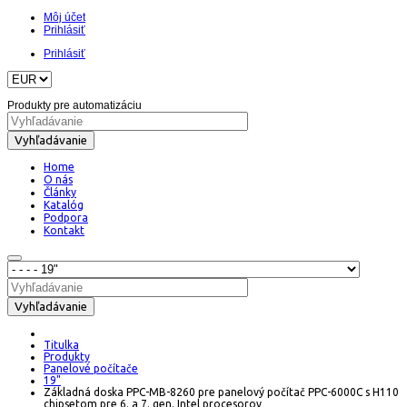
Môj účet
Prihlásiť
Prihlásiť
Produkty pre automatizáciu
Vyhľadávanie
Home
O nás
Články
Katalóg
Podpora
Kontakt
Vyhľadávanie
Titulka
Produkty
Panelové počítače
19"
Základná doska PPC-MB-8260 pre panelový počítač PPC-6000C s H110
chipsetom pre 6. a 7. gen. Intel procesorov