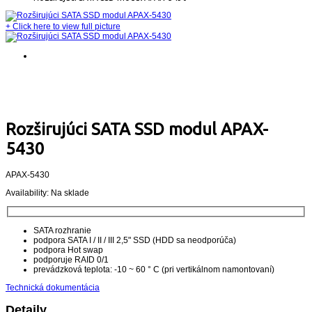
+
Click here to view full picture
Rozširujúci SATA SSD modul APAX-
5430
APAX-5430
Availability:
Na sklade
SATA rozhranie
podpora SATA I / II / III 2,5" SSD (HDD sa neodporúča)
podpora Hot swap
podporuje RAID 0/1
prevádzková teplota: -10 ~ 60 ° C (pri vertikálnom namontovaní)
Technická dokumentácia
Detaily