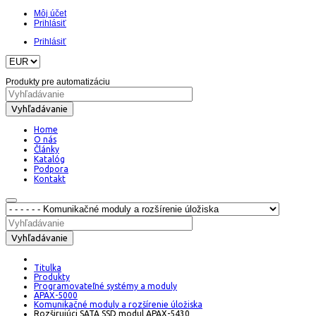
Môj účet
Prihlásiť
Prihlásiť
Produkty pre automatizáciu
Vyhľadávanie
Home
O nás
Články
Katalóg
Podpora
Kontakt
Vyhľadávanie
Titulka
Produkty
Programovateľné systémy a moduly
APAX-5000
Komunikačné moduly a rozšírenie úložiska
Rozširujúci SATA SSD modul APAX-5430