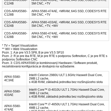
C124B
SM CNC, +TV
CDS-APAX5580-
APAX-5580-474AE, +MRAM, 64G SSD, CODESYS RTE
C128B
SM CNC, +TV
CDS-APAX5580-
APAX-5580-433AE, +MRAM, 64G SSD, CODESYS RTE
C324B
SM CNC, +TV, +WV
CDS-APAX5580-
APAX-5580-474AE, +MRAM, 64G SSD, CODESYS RTE
C328B
SM CNC, +TV, +WV
* TV = Target Visualization
** WV = Web Visualization
Pozn. 1: A je pre V3.5 SP8, B je pre V3.5 SP10
Pozn. 2: R je pre iba RTE, M je pre RTE s podporou Softmotion, C je pre RTE s
podporou Softmotion CNC
Pozn. 3: CDS-APAX5580 je kombinovaný Hardware / Software produkt,
nezalistovaná konfigurácia je dostupná na vyžiadanie.
Intel® Celeron 2980U ULT 1.6GHz Haswell Dual Core,
APAX-5580-
2MB L2 cache,
4C3AE
s 4GB RAM, základná jednotka bez rozširujúceho slotu
Intel® Core™ i3-4010U ULT 1.7GHz Haswell Dual Core,
APAX-5580-
3MB L2 cache,
433AE
s 4GB RAM, základná jednotka bez rozširujúceho slotu
Intel® Core™ i7-4650U ULT 1.7GHz Haswell Dual Core,
APAX-5580-
4MB L2 cache,
474AE