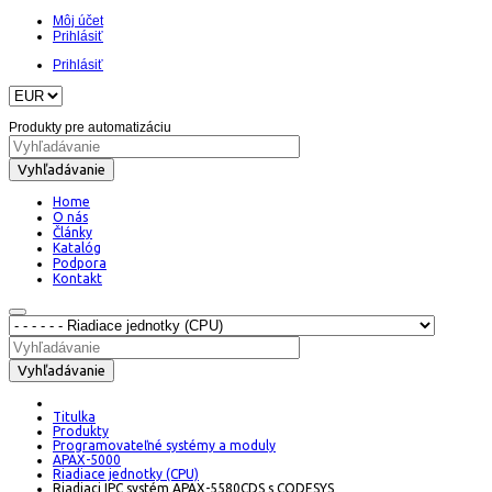
Môj účet
Prihlásiť
Prihlásiť
Produkty pre automatizáciu
Vyhľadávanie
Home
O nás
Články
Katalóg
Podpora
Kontakt
Vyhľadávanie
Titulka
Produkty
Programovateľné systémy a moduly
APAX-5000
Riadiace jednotky (CPU)
Riadiaci IPC systém APAX-5580CDS s CODESYS