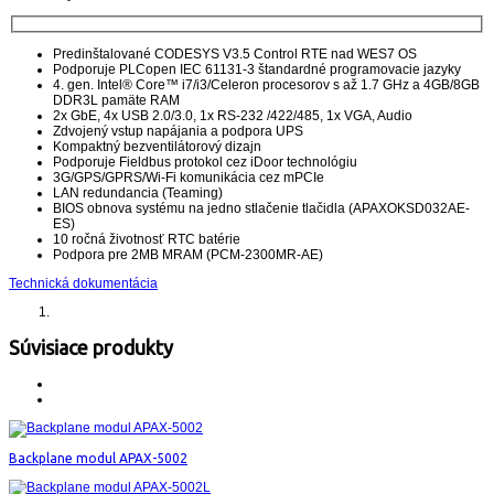
Predinštalované CODESYS V3.5 Control RTE nad WES7 OS
Podporuje PLCopen IEC 61131-3 štandardné programovacie jazyky
4. gen. Intel® Core™ i7/i3/Celeron procesorov s až 1.7 GHz a 4GB/8GB
DDR3L pamäte RAM
2x GbE, 4x USB 2.0/3.0, 1x RS-232 /422/485, 1x VGA, Audio
Zdvojený vstup napájania a podpora UPS
Kompaktný bezventilátorový dizajn
Podporuje Fieldbus protokol cez iDoor technológiu
3G/GPS/GPRS/Wi-Fi komunikácia cez mPCIe
LAN redundancia (Teaming)
BIOS obnova systému na jedno stlačenie tlačidla (APAXOKSD032AE-
ES)
10 ročná životnosť RTC batérie
Podpora pre 2MB MRAM (PCM-2300MR-AE)
Technická dokumentácia
Súvisiace produkty
Backplane modul APAX-5002