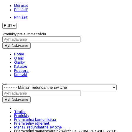
Môj účet
Prihlásiť
Prihlásiť
Produkty pre automatizáciu
Vyhľadávanie
Home
O nás
Články
Katalóg
Podpora
Kontakt
Vyhľadávanie
Titulka
Produkty
Priemyselná komunikácia
Priemyselný ethernet
Manaž. redundantné switche
Priemyselný manažovateľný switch EKI-7706E-2F s 4xFE, 2xSFP