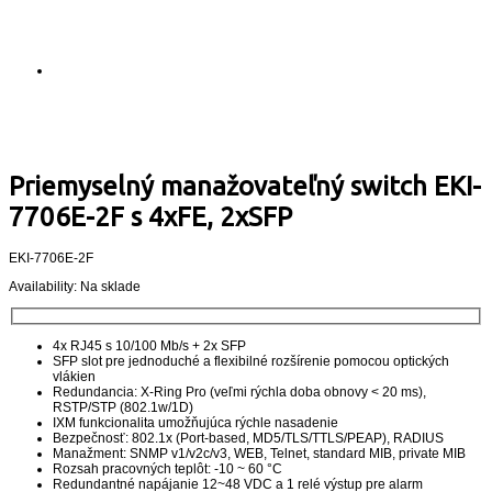
Priemyselný manažovateľný switch EKI-
7706E-2F s 4xFE, 2xSFP
EKI-7706E-2F
Availability:
Na sklade
4x RJ45 s 10/100 Mb/s + 2x SFP
SFP slot pre jednoduché a flexibilné rozšírenie pomocou optických
vlákien
Redundancia: X-Ring Pro (veľmi rýchla doba obnovy < 20 ms),
RSTP/STP (802.1w/1D)
IXM funkcionalita umožňujúca rýchle nasadenie
Bezpečnosť: 802.1x (Port-based, MD5/TLS/TTLS/PEAP), RADIUS
Manažment: SNMP v1/v2c/v3, WEB, Telnet, standard MIB, private MIB
Rozsah pracovných teplôt: -10 ~ 60 °C
Redundantné napájanie 12~48 VDC a 1 relé výstup pre alarm