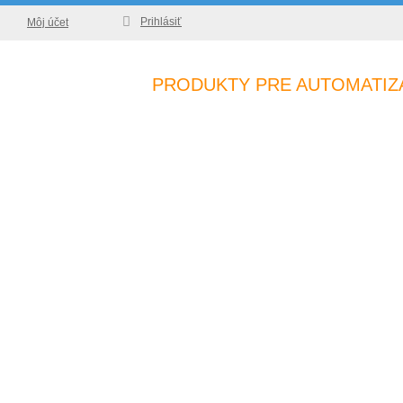
Prihlásiť
Môj účet
PRODUKTY PRE AUTOMATIZ
Vyhľadávanie
Home
O nás
Články
Katalóg
Podpora
Kontakt
Vyhľadávanie