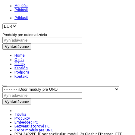
Môj účet
Prihlásiť
Prihlásiť
Produkty pre automatizáciu
Vyhľadávanie
Home
O nás
Články
Katalóg
Podpora
Kontakt
Vyhľadávanie
Titulka
Produkty
Embedded PC
Bezventilátorové PC
iDoor moduly pre UNO
PCM-24R2PE, iDoor rozširujúci modul, 2x Gigabit Ethernet, IEEE