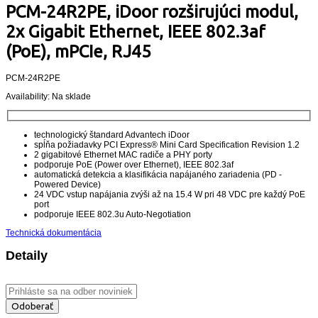
PCM-24R2PE, iDoor rozširujúci modul,
2x Gigabit Ethernet, IEEE 802.3af
(PoE), mPCIe, RJ45
PCM-24R2PE
Availability:
Na sklade
technologický štandard Advantech iDoor
spĺňa požiadavky PCI Express® Mini Card Specification Revision 1.2
2 gigabitové Ethernet MAC radiče a PHY porty
podporuje PoE (Power over Ethernet), IEEE 802.3af
automatická detekcia a klasifikácia napájaného zariadenia (PD -
Powered Device)
24 VDC vstup napájania zvýši až na 15.4 W pri 48 VDC pre každý PoE
port
podporuje IEEE 802.3u Auto-Negotiation
Technická dokumentácia
Detaily
Odoberať