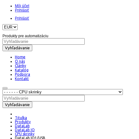
Môj účet
Prihlásiť
Prihlásiť
Produkty pre automatizáciu
Vyhľadávanie
Home
O nás
Články
Katalóg
Podpora
Kontakt
Vyhľadávanie
Titulka
Produkty
DataLab
DataLab IO
CPU skrinky
DataLab IO1/USB