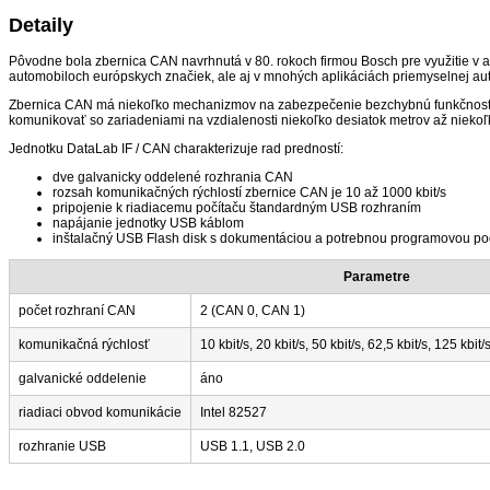
Detaily
Pôvodne bola zbernica CAN navrhnutá v 80. rokoch firmou Bosch pre využitie v 
automobiloch európskych značiek, ale aj v mnohých aplikáciách priemyselnej au
Zbernica CAN má niekoľko mechanizmov na zabezpečenie bezchybnú funkčnosť aj 
komunikovať so zariadeniami na vzdialenosti niekoľko desiatok metrov až niekoľ
Jednotku DataLab IF / CAN charakterizuje rad predností:
dve galvanicky oddelené rozhrania CAN
rozsah komunikačných rýchlostí zbernice CAN je 10 až 1000 kbit/s
pripojenie k riadiacemu počítaču štandardným USB rozhraním
napájanie jednotky USB káblom
inštalačný USB Flash disk s dokumentáciou a potrebnou programovou pod
Parametre
počet rozhraní CAN
2 (CAN 0, CAN 1)
komunikačná rýchlosť
10 kbit/s, 20 kbit/s, 50 kbit/s, 62,5 kbit/s, 125 kbit/
galvanické oddelenie
áno
riadiaci obvod komunikácie
Intel 82527
rozhranie USB
USB 1.1, USB 2.0