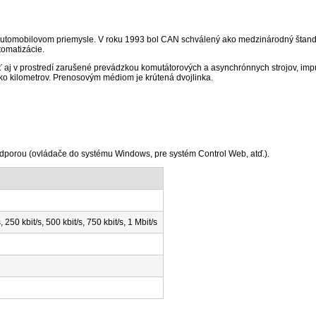
automobilovom priemysle. V roku 1993 bol CAN schválený ako medzinárodný štanda
tomatizácie.
v prostredí zarušené prevádzkou komutátorových a asynchrónnych strojov, impulz
ko kilometrov. Prenosovým médiom je krútená dvojlinka.
porou (ovládače do systému Windows, pre systém Control Web, atď.).
s, 250 kbit/s, 500 kbit/s, 750 kbit/s, 1 Mbit/s