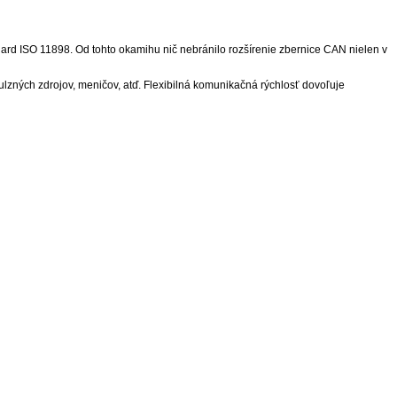
rd ISO 11898. Od tohto okamihu nič nebránilo rozšírenie zbernice CAN nielen v
ných zdrojov, meničov, atď. Flexibilná komunikačná rýchlosť dovoľuje