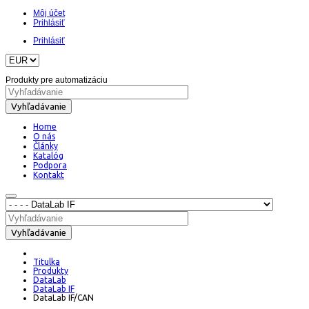
Môj účet
Prihlásiť
Prihlásiť
Produkty pre automatizáciu
Vyhľadávanie
Home
O nás
Články
Katalóg
Podpora
Kontakt
Vyhľadávanie
Titulka
Produkty
DataLab
DataLab IF
DataLab IF/CAN