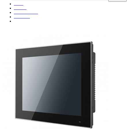
Titulka
Produkty
Panelové počítače
10" a menej
Bezventilátorový panelový počítač PPC-3100S-PBE s 10" kapacitným dotykovým
displejom a Intel Atom N2930