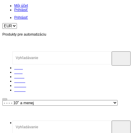
Môj účet
Prihlásiť
Prihlásiť
Produkty pre automatizáciu
Home
O nás
Články
Katalóg
Podpora
Kontakt