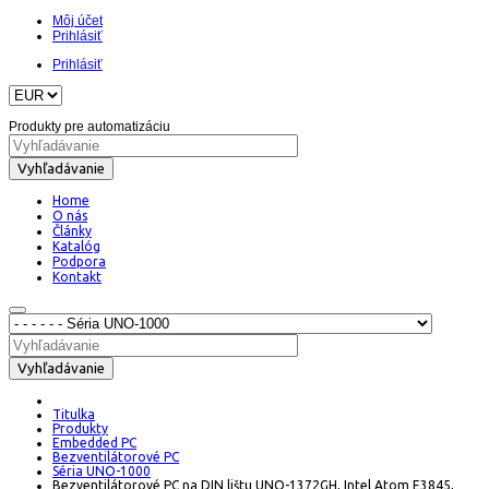
Môj účet
Prihlásiť
Prihlásiť
Produkty pre automatizáciu
Vyhľadávanie
Home
O nás
Články
Katalóg
Podpora
Kontakt
Vyhľadávanie
Titulka
Produkty
Embedded PC
Bezventilátorové PC
Séria UNO-1000
Bezventilátorové PC na DIN lištu UNO-1372GH, Intel Atom E3845,