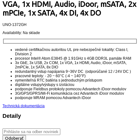
VGA, 1x HDMI, Audio, iDoor, mSATA, 2x
mPCIe, 1x SATA, 4x DI, 4x DO
UNO-1372GH
Availability:
Na sklade
vedené certifikačnou autoritou UL pre nebezpečné lokality: Class I,
Division 2
procesor Intel® Atom E3845 @ 1.91GHz s 4GB DDR3L pamäte RAM
3x GbE, 3x USB, 2x COM, 1x VGA, 1x HDMI, Audio, iDoor, mSATA,
2mPCIe, 1x SATA, 8x DIO
redundantný vstup napájania 9~36V DC (odporúčané 12 / 24V DC )
pracovné teploty: - 20 ~ 60°C (-4 ~ 140°F)
vymeniteľná RTC batéria s jednoduchým prístupom
digitálne vstupy/výstupy s izoláciou
podporuje Fieldbus protokoly pomocou Advantech iDoor modulov
3G/GPS/GPRS/Wi-Fi komunikácia cez Advantech iDoor modulov
podporuje MRAM pomocou Advantech iDoor
Technická dokumentácia
Detaily
Odoberať