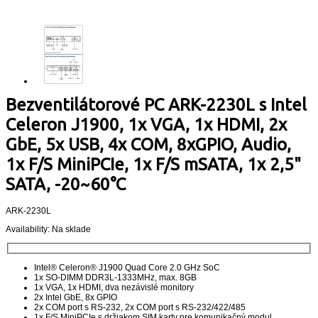
Bezventilátorové PC ARK-2230L s Intel
Celeron J1900, 1x VGA, 1x HDMI, 2x
GbE, 5x USB, 4x COM, 8xGPIO, Audio,
1x F/S MiniPCIe, 1x F/S mSATA, 1x 2,5"
SATA, -20~60°C
ARK-2230L
Availability:
Na sklade
Intel® Celeron® J1900 Quad Core 2.0 GHz SoC
1x SO-DIMM DDR3L-1333MHz, max. 8GB
1x VGA, 1x HDMI, dva nezávislé monitory
2x Intel GbE, 8x GPIO
2x COM port s RS-232, 2x COM port s RS-232/422/485
1x F/S MiniPCIe s držiakom SIM karty pre komunikačný modul