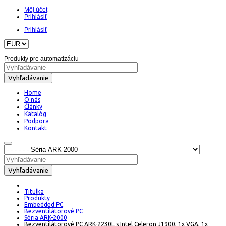
Môj účet
Prihlásiť
Prihlásiť
Produkty pre automatizáciu
Vyhľadávanie
Home
O nás
Články
Katalóg
Podpora
Kontakt
Vyhľadávanie
Titulka
Produkty
Embedded PC
Bezventilátorové PC
Séria ARK-2000
Bezventilátorové PC ARK-2230L s Intel Celeron J1900, 1x VGA, 1x