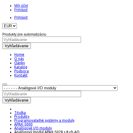
Môj účet
Prihlásiť
Prihlásiť
Produkty pre automatizáciu
Vyhľadávanie
Home
O nás
Články
Katalóg
Podpora
Kontakt
Vyhľadávanie
Titulka
Produkty
Programovateľné systémy a moduly
APAX-5000
Analógové I/O moduly
Analógový modul APAX-5028 s 8-ch AO