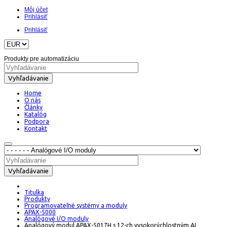
Môj účet
Prihlásiť
Prihlásiť
Produkty pre automatizáciu
Vyhľadávanie
Home
O nás
Články
Katalóg
Podpora
Kontakt
Vyhľadávanie
Titulka
Produkty
Programovateľné systémy a moduly
APAX-5000
Analógové I/O moduly
Analógový modul APAX-5017H s 12-ch vysokorýchlostným AI