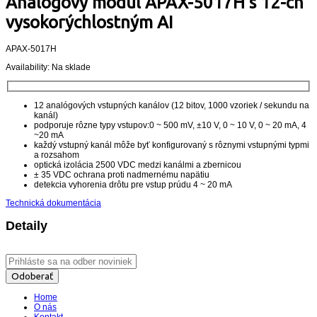
Analógový modul APAX-5017H s 12-ch
vysokorýchlostným AI
APAX-5017H
Availability:
Na sklade
12 analógových vstupných kanálov (12 bitov, 1000 vzoriek / sekundu na
kanál)
podporuje rôzne typy vstupov:0 ~ 500 mV, ±10 V, 0 ~ 10 V, 0 ~ 20 mA, 4
~20 mA
každý vstupný kanál môže byť konfigurovaný s rôznymi vstupnými typmi
a rozsahom
optická izolácia 2500 VDC medzi kanálmi a zbernicou
± 35 VDC ochrana proti nadmernému napätiu
detekcia vyhorenia drôtu pre vstup prúdu 4 ~ 20 mA
Technická dokumentácia
Detaily
Odoberať
Home
O nás
Kontakt