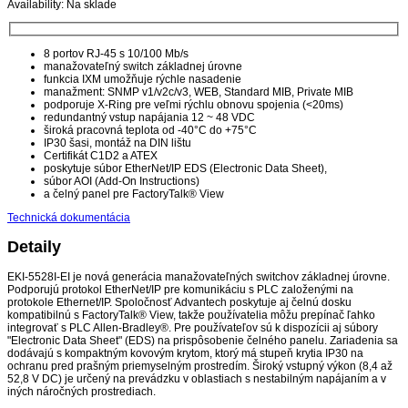
Availability:
Na sklade
8 portov RJ-45 s 10/100 Mb/s
manažovateľný switch základnej úrovne
funkcia IXM umožňuje rýchle nasadenie
manažment: SNMP v1/v2c/v3, WEB, Standard MIB, Private MIB
podporuje X-Ring pre veľmi rýchlu obnovu spojenia (<20ms)
redundantný vstup napájania 12 ~ 48 VDC
široká pracovná teplota od -40°C do +75°C
IP30 šasi, montáž na DIN lištu
Certifikát C1D2 a ATEX
poskytuje súbor EtherNet/IP EDS (Electronic Data Sheet),
súbor AOI (Add-On Instructions)
a čelný panel pre FactoryTalk® View
Technická dokumentácia
Detaily
EKI-5528I-EI je nová generácia manažovateľných switchov základnej úrovne.
Podporujú protokol EtherNet/IP pre komunikáciu s PLC založenými na
protokole Ethernet/IP. Spoločnosť Advantech poskytuje aj čelnú dosku
kompatibilnú s FactoryTalk® View, takže používatelia môžu prepínač ľahko
integrovať s PLC Allen-Bradley®. Pre používateľov sú k dispozícii aj súbory
"Electronic Data Sheet" (EDS) na prispôsobenie čelného panelu. Zariadenia sa
dodávajú s kompaktným kovovým krytom, ktorý má stupeň krytia IP30 na
ochranu pred prašným priemyselným prostredím. Široký vstupný výkon (8,4 až
52,8 V DC) je určený na prevádzku v oblastiach s nestabilným napájaním a v
iných náročných prostrediach.