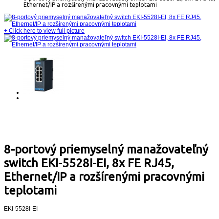
Ethernet/IP a rozšírenými pracovnými teplotami
+
Click here to view full picture
8-portový priemyselný manažovateľný
switch EKI-5528I-EI, 8x FE RJ45,
Ethernet/IP a rozšírenými pracovnými
teplotami
EKI-5528I-EI