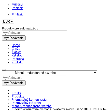
Môj účet
Prihlásiť
Prihlásiť
Produkty pre automatizáciu
Vyhľadávanie
Home
O nás
Články
Katalóg
Podpora
Kontakt
Vyhľadávanie
Titulka
Produkty
Priemyselná komunikácia
Priemyselný ethernet
Manaž. redundantné switche
8-portový priemyselný manažovateľný switch EKI-5528I-EI, 8x FE RJ45,