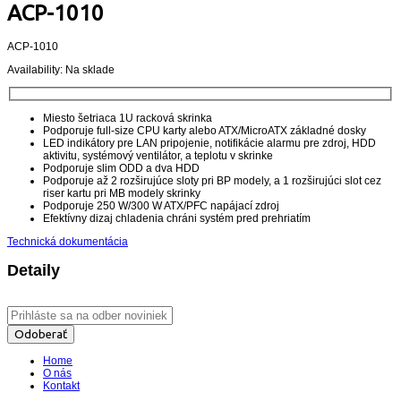
ACP-1010
ACP-1010
Availability:
Na sklade
Miesto šetriaca 1U racková skrinka
Podporuje full-size CPU karty alebo ATX/MicroATX základné dosky
LED indikátory pre LAN pripojenie, notifikácie alarmu pre zdroj, HDD
aktivitu, systémový ventilátor, a teplotu v skrinke
Podporuje slim ODD a dva HDD
Podporuje až 2 rozširujúce sloty pri BP modely, a 1 rozširujúci slot cez
riser kartu pri MB modely skrinky
Podporuje 250 W/300 W ATX/PFC napájací zdroj
Efektívny dizaj chladenia chráni systém pred prehriatím
Technická dokumentácia
Detaily
Odoberať
Home
O nás
Kontakt