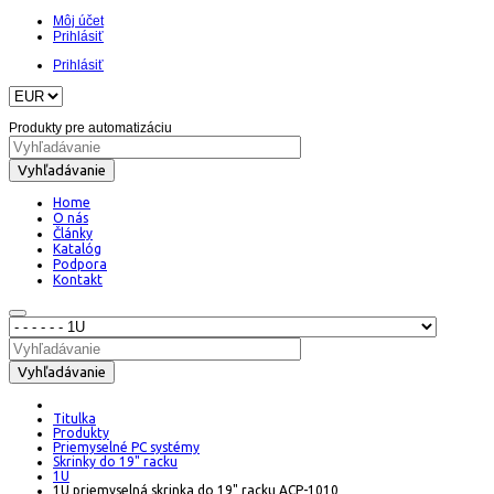
Môj účet
Prihlásiť
Prihlásiť
Produkty pre automatizáciu
Vyhľadávanie
Home
O nás
Články
Katalóg
Podpora
Kontakt
Vyhľadávanie
Titulka
Produkty
Priemyselné PC systémy
Skrinky do 19" racku
1U
1U priemyselná skrinka do 19" racku ACP-1010