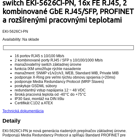
switch EKI-5626CI-PN, 16x FE RJ45, 2
kombinované GbE RJ45/SFP, PROFINET
a rozšírenými pracovnými teplotami
EKI-5626CI-PN
Availability:
Na sklade
16 portov RJ45 s 10/100 Mb/s
2 kombinované porty RJ45 / SFP s 10/100/1000 Mb/s
manažovateľný switch základnej úrovne
funkcia IXM umožňuje rýchle nasadenie
manažment: SNMP v1/v2c/v3, WEB, Standard MIB, Private MIB
podporuje X-Ring pre veľmi rýchlu obnovu spojenia (<20ms)
podporuje Media Redundancy Protocol (MRP Slaves)
poskytuje GSDML súbory
redundantný vstup napájania 12 ~ 48 VDC
široká pracovná teplota od -40°C do +75°C
IP30 šasi, montáž na DIN lištu
Certifikát C1D2 a ATEX
Technická dokumentácia
Detaily
EKI-5626CI-PN je nová generácia riadených prepínačov základnej úrovne.
Podporujú Media Redundancy Protocol a spĺňajú štandard PROFINET pre