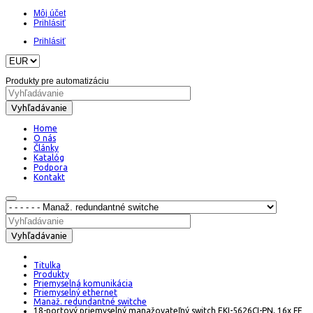
Môj účet
Prihlásiť
Prihlásiť
Produkty pre automatizáciu
Vyhľadávanie
Home
O nás
Články
Katalóg
Podpora
Kontakt
Vyhľadávanie
Titulka
Produkty
Priemyselná komunikácia
Priemyselný ethernet
Manaž. redundantné switche
18-portový priemyselný manažovateľný switch EKI-5626CI-PN, 16x FE