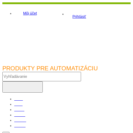
Môj účet
Prihlásiť
PRODUKTY PRE AUTOMATIZÁCIU
Vyhľadávanie
Home
O nás
Články
Katalóg
Podpora
Kontakt