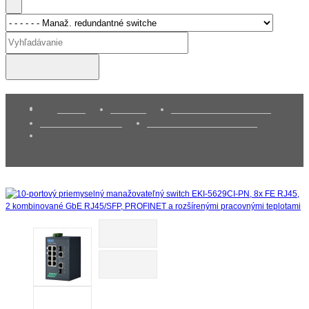
Vyhľadávanie
Titulka
Produkty
Priemyselná komunikácia
Priemyselný ethernet
Manaž. redundantné switche
10-portový priemyselný manažovateľný switch EKI-5629CI-
PN, 8x FE RJ45, 2 kombinované GbE RJ45/SFP, PROFINET a
rozšírenými pracovnými teplotami