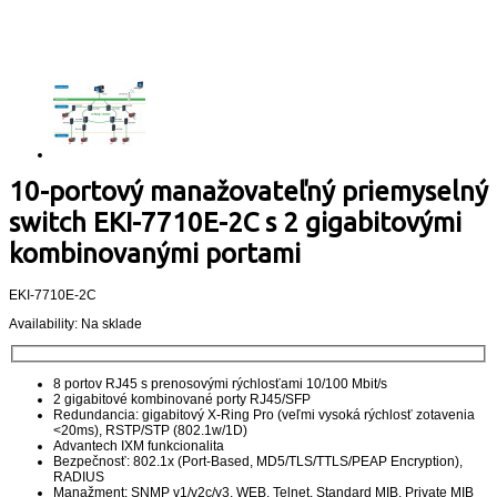
10-portový manažovateľný priemyselný
switch EKI-7710E-2C s 2 gigabitovými
kombinovanými portami
EKI-7710E-2C
Availability:
Na sklade
8 portov RJ45 s prenosovými rýchlosťami 10/100 Mbit/s
2 gigabitové kombinované porty RJ45/SFP
Redundancia: gigabitový X-Ring Pro (veľmi vysoká rýchlosť zotavenia
<20ms), RSTP/STP (802.1w/1D)
Advantech IXM funkcionalita
Bezpečnosť: 802.1x (Port-Based, MD5/TLS/TTLS/PEAP Encryption),
RADIUS
Manažment: SNMP v1/v2c/v3, WEB, Telnet, Standard MIB, Private MIB