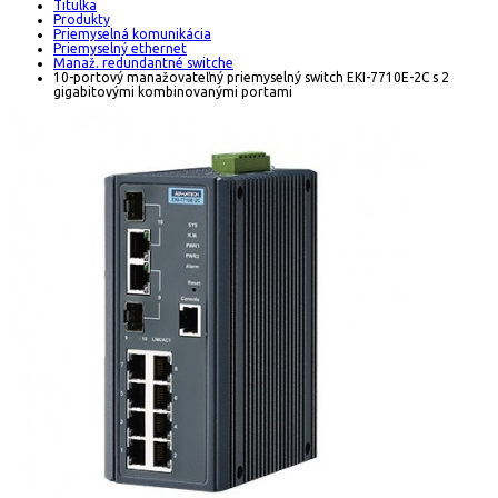
Titulka
Produkty
Priemyselná komunikácia
Priemyselný ethernet
Manaž. redundantné switche
10-portový manažovateľný priemyselný switch EKI-7710E-2C s 2
gigabitovými kombinovanými portami