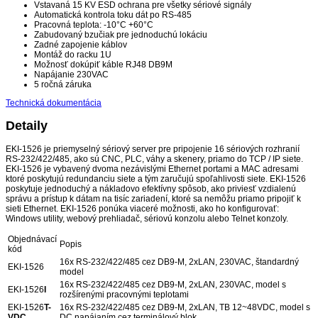
Vstavaná 15 KV ESD ochrana pre všetky sériové signály
Automatická kontrola toku dát po RS-485
Pracovná teplota: -10°C +60°C
Zabudovaný bzučiak pre jednoduchú lokáciu
Zadné zapojenie káblov
Montáž do racku 1U
Možnosť dokúpiť káble RJ48 DB9M
Napájanie 230VAC
5 ročná záruka
Technická dokumentácia
Detaily
EKI-1526 je priemyselný sériový server pre pripojenie 16 sériových rozhranií
RS-232/422/485, ako sú CNC, PLC, váhy a skenery, priamo do TCP / IP siete.
EKI-1526 je vybavený dvoma nezávislými Ethernet portami a MAC adresami
ktoré poskytujú redundanciu siete a tým zaručujú spoľahlivosti siete. EKI-1526
poskytuje jednoduchý a nákladovo efektívny spôsob, ako priviesť vzdialenú
správu a prístup k dátam na tisíc zariadení, ktoré sa nemôžu priamo pripojiť k
sieti Ethernet. EKI-1526 ponúka viaceré možnosti, ako ho konfigurovať:
Windows utility, webový prehliadač, sériovú konzolu alebo Telnet konzoly.
Objednávací
Popis
kód
16x RS-232/422/485 cez DB9-M, 2xLAN, 230VAC, štandardný
EKI-1526
model
16x RS-232/422/485 cez DB9-M, 2xLAN, 230VAC, model s
EKI-1526
I
rozšírenými pracovnými teplotami
EKI-1526
T-
16x RS-232/422/485 cez DB9-M, 2xLAN, TB 12~48VDC, model s
VDC
DC napájaním cez terminálový blok