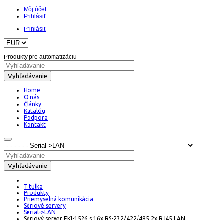
Môj účet
Prihlásiť
Prihlásiť
Produkty pre automatizáciu
Vyhľadávanie
Home
O nás
Články
Katalóg
Podpora
Kontakt
Vyhľadávanie
Titulka
Produkty
Priemyselná komunikácia
Sériové servery
Serial->LAN
Sériový server EKI-1526 s 16x RS-232/422/485 2x RJ45 LAN