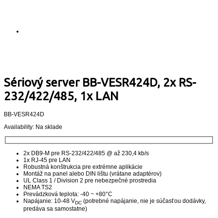
Sériový server BB-VESR424D, 2x RS-
232/422/485, 1x LAN
BB-VESR424D
Availability:
Na sklade
2x DB9-M pre RS-232/422/485 @ až 230,4 kb/s
1x RJ-45 pre LAN
Robustná konštrukcia pre extrémne aplikácie
Montáž na panel alebo DIN lištu (vrátane adaptérov)
UL Class 1 / Division 2 pre nebezpečné prostredia
NEMA TS2
Prevádzková teplota: -40 ~ +80°C
Napájanie: 10-48 V
(potrebné napájanie, nie je súčasťou dodávky,
DC
predáva sa samostatne)