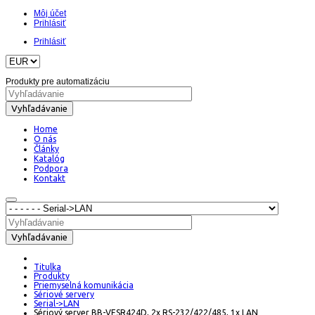
Môj účet
Prihlásiť
Prihlásiť
Produkty pre automatizáciu
Vyhľadávanie
Home
O nás
Články
Katalóg
Podpora
Kontakt
Vyhľadávanie
Titulka
Produkty
Priemyselná komunikácia
Sériové servery
Serial->LAN
Sériový server BB-VESR424D, 2x RS-232/422/485, 1x LAN