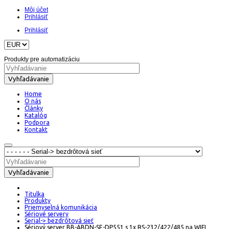
Môj účet
Prihlásiť
Prihlásiť
Produkty pre automatizáciu
Vyhľadávanie
Home
O nás
Články
Katalóg
Podpora
Kontakt
Vyhľadávanie
Titulka
Produkty
Priemyselná komunikácia
Sériové servery
Serial-> bezdrôtová sieť
Sériový server BB-ABDN-SE-DP551 s 1x RS-232/422/485 na WIFI