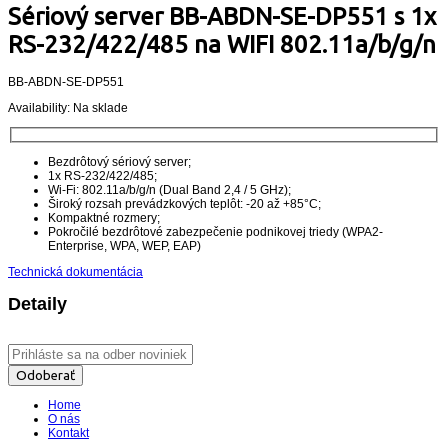
Sériový server BB-ABDN-SE-DP551 s 1x
RS-232/422/485 na WIFI 802.11a/b/g/n
BB-ABDN-SE-DP551
Availability:
Na sklade
Bezdrôtový sériový server;
1x RS-232/422/485;
Wi-Fi: 802.11a/b/g/n (Dual Band 2,4 / 5 GHz);
Široký rozsah prevádzkových teplôt: -20 až +85°C;
Kompaktné rozmery;
Pokročilé bezdrôtové zabezpečenie podnikovej triedy (WPA2-
Enterprise, WPA, WEP, EAP)
Technická dokumentácia
Detaily
Odoberať
Home
O nás
Kontakt