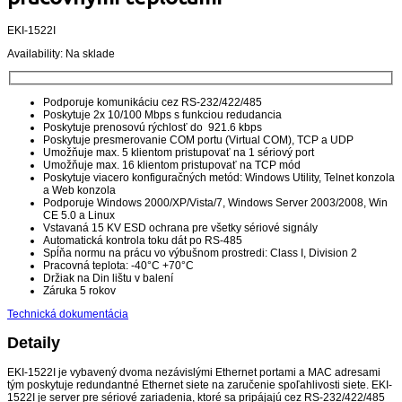
EKI-1522I
Availability:
Na sklade
Podporuje komunikáciu cez RS-232/422/485
Poskytuje 2x 10/100 Mbps s funkciou redudancia
Poskytuje prenosovú rýchlosť do 921.6 kbps
Poskytuje presmerovanie COM portu (Virtual COM), TCP a UDP
Umožňuje max. 5 klientom pristupovať na 1 sériový port
Umožňuje max. 16 klientom pristupovať na TCP mód
Poskytuje viacero konfiguračných metód: Windows Utility, Telnet konzola
a Web konzola
Podporuje Windows 2000/XP/Vista/7, Windows Server 2003/2008, Win
CE 5.0 a Linux
Vstavaná 15 KV ESD ochrana pre všetky sériové signály
Automatická kontrola toku dát po RS-485
Spĺňa normu na prácu vo výbušnom prostredi: Class I, Division 2
Pracovná teplota: -40°C +70°C
Držiak na Din lištu v balení
Záruka 5 rokov
Technická dokumentácia
Detaily
EKI-1522I je vybavený dvoma nezávislými Ethernet portami a MAC adresami
tým poskytuje redundantné Ethernet siete na zaručenie spoľahlivosti siete. EKI-
1522I je server pre sériové zariadenia, ktoré sa pripájajú cez RS-232/422/485