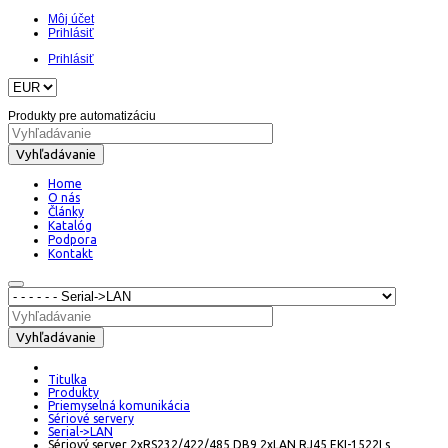
Môj účet
Prihlásiť
Prihlásiť
Produkty pre automatizáciu
Vyhľadávanie
Home
O nás
Články
Katalóg
Podpora
Kontakt
Vyhľadávanie
Titulka
Produkty
Priemyselná komunikácia
Sériové servery
Serial->LAN
Sériový server 2xRS232/422/485 DB9 2xLAN RJ45 EKI-1522I s