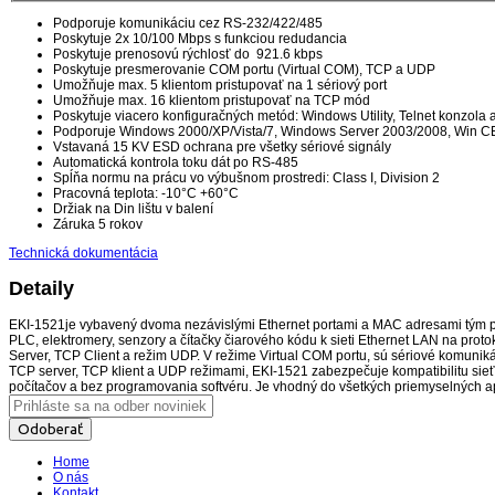
Podporuje komunikáciu cez RS-232/422/485
Poskytuje 2x 10/100 Mbps s funkciou redudancia
Poskytuje prenosovú rýchlosť do 921.6 kbps
Poskytuje presmerovanie COM portu (Virtual COM), TCP a UDP
Umožňuje max. 5 klientom pristupovať na 1 sériový port
Umožňuje max. 16 klientom pristupovať na TCP mód
Poskytuje viacero konfiguračných metód: Windows Utility, Telnet konzola
Podporuje Windows 2000/XP/Vista/7, Windows Server 2003/2008, Win CE
Vstavaná 15 KV ESD ochrana pre všetky sériové signály
Automatická kontrola toku dát po RS-485
Spĺňa normu na prácu vo výbušnom prostredi: Class I, Division 2
Pracovná teplota: -10°C +60°C
Držiak na Din lištu v balení
Záruka 5 rokov
Technická dokumentácia
Detaily
EKI-1521je vybavený dvoma nezávislými Ethernet portami a MAC adresami tým posk
PLC, elektromery, senzory a čítačky čiarového kódu k sieti Ethernet LAN na prot
Server, TCP Client a režim UDP. V režime Virtual COM portu, sú sériové komuniká
TCP server, TCP klient a UDP režimami, EKI-1521 zabezpečuje kompatibilitu sieť
počítačov a bez programovania softvéru. Je vhodný do všetkých priemyselných ap
Odoberať
Home
O nás
Kontakt