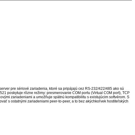
erver pre sériové zariadenia, ktoré sa pripájajú cez RS-232/422/485 ako sú
I-1521 poskytuje rôzne režimy: presmerovanie COM portu (Virtual COM port), TCP
iovými zariadeniami a umožňuje spätnú kompatibilitu s existujúcim softvérom. S
vať s ostatnými zariadeniami peer-to-peer, a to bez akýchkoľvek hostiteľských