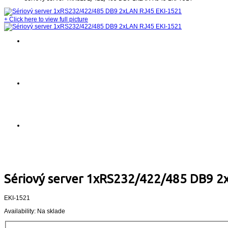
+
Click here to view full picture
Sériový server 1xRS232/422/485 DB9 2
EKI-1521
Availability:
Na sklade