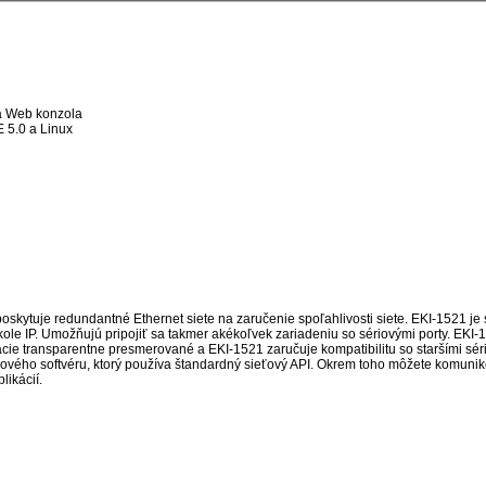
 a Web konzola
 5.0 a Linux
ytuje redundantné Ethernet siete na zaručenie spoľahlivosti siete. EKI-1521 je s
okole IP. Umožňujú pripojiť sa takmer akékoľvek zariadeniu so sériovými porty. EK
cie transparentne presmerované a EKI-1521 zaručuje kompatibilitu so staršími sér
ového softvéru, ktorý používa štandardný sieťový API. Okrem toho môžete komuniko
likácií.