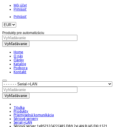
Môj účet
Prihlásiť
Prihlásiť
Produkty pre automatizáciu
Vyhľadávanie
Home
O nás
Články
Katalóg
Podpora
Kontakt
Vyhľadávanie
Titulka
Produkty
Priemyselná komunikácia
Sériové servery
Serial->LAN
Sériový server 1xRS232/422/485 DB9 2xLAN RJ45 EKI-1521