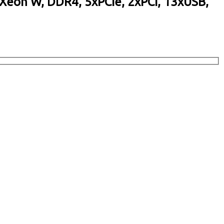
/Xeon W, DDR4, 5xPCIe, 2xPCI, 13xUSB,