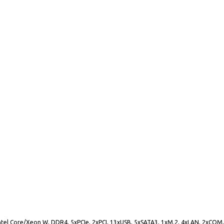
ntel Core/Xeon W, DDR4, 5xPCIe, 2xPCI, 13xUSB, 5xSATA3, 1xM.2, 4xLAN, 2xCOM,