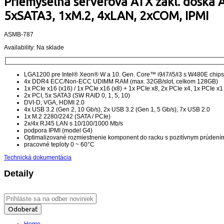
Priemyselná serverová ATX zákl. doska 
5xSATA3, 1xM.2, 4xLAN, 2xCOM, IPMI
ASMB-787
Availability:
Na sklade
LGA1200 pre Intel® Xeon® W a 10. Gen. Core™ i9/i7/i5/i3 s W480E chip
4x DDR4 ECC/Non-ECC UDIMM RAM (max. 32GB/slot, celkom 128GB)
1x PCIe x16 (x16) / 1x PCIe x16 (x8) + 1x PCIe x8, 2x PCIe x4, 1x PCIe x1
2x PCI, 5x SATA3 (SW RAID 0, 1, 5, 10)
DVI-D, VGA, HDMI 2.0
4x USB 3.2 (Gen 2, 10 Gb/s), 2x USB 3.2 (Gen 1, 5 Gb/s), 7x USB 2.0
1x M.2 2280/2242 (SATA / PCIe)
2x/4x RJ45 LAN s 10/100/1000 Mb/s
podpora IPMI (model G4)
Optimalizované rozmiestnenie komponent do racku s pozitívnym prúden
pracovné teploty 0 ~ 60°C
Technická dokumentácia
Detaily
Odoberať
Home