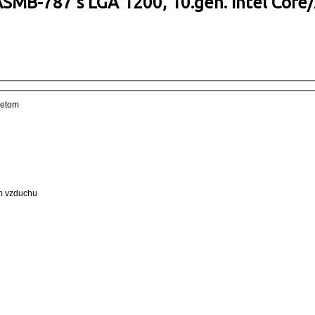
ASMB-787 s LGA 1200, 10.gen. Intel Core
setom
ím vzduchu