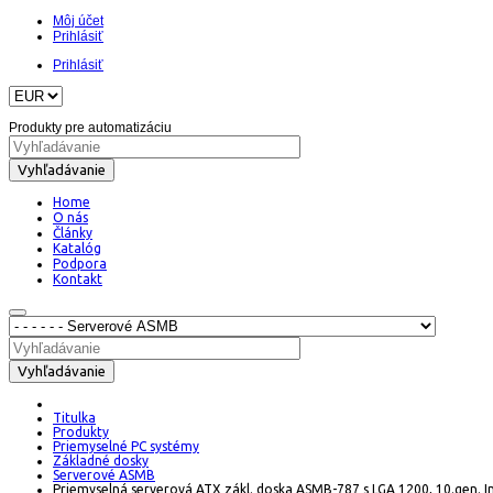
Môj účet
Prihlásiť
Prihlásiť
Produkty pre automatizáciu
Vyhľadávanie
Home
O nás
Články
Katalóg
Podpora
Kontakt
Vyhľadávanie
Titulka
Produkty
Priemyselné PC systémy
Základné dosky
Serverové ASMB
Priemyselná serverová ATX zákl. doska ASMB-787 s LGA 1200, 10.gen. I