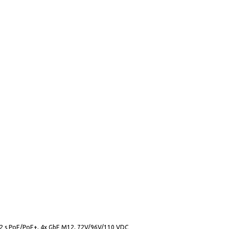
2 s PoE/PoE+, 4x GbE M12, 72V/96V/110 VDC