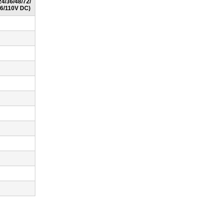
24/36/48/72/
6/110V DC)