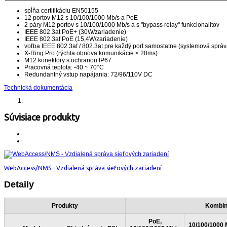
spĺňa certifikáciu EN50155
12 portov M12 s 10/100/1000 Mb/s a PoE
2 páry M12 portov s 10/100/1000 Mb/s a s "bypass relay" funkcionalitov
IEEE 802.3at PoE+ (30W/zariadenie)
IEEE 802.3af PoE (15,4W/zariadenie)
voľba IEEE 802.3af / 802.3at pre každý port samostatne (systemová sprá
X-Ring Pro (rýchla obnova komunikácie < 20ms)
M12 konektory s ochranou IP67
Pracovná teplota: -40 ~ 70°C
Redundantný vstup napájania: 72/96/110V DC
Technická dokumentácia
Súvisiace produkty
WebAccess/NMS - Vzdialená správa sieťových zariadení
Detaily
Produkty
Kombin
PoE,
10/100/1000 