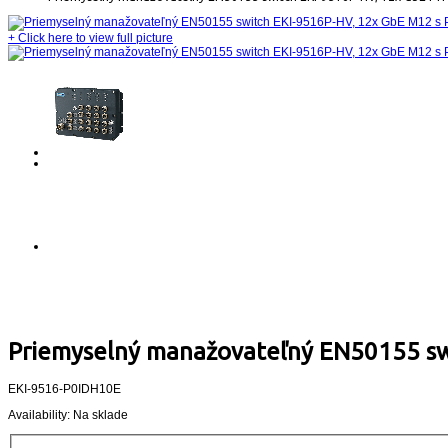
+
Click here to view full picture
Priemyselný manažovateľný EN50155 sw
EKI-9516-P0IDH10E
Availability:
Na sklade