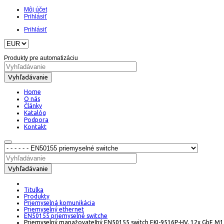
Môj účet
Prihlásiť
Prihlásiť
Produkty pre automatizáciu
Vyhľadávanie
Home
O nás
Články
Katalóg
Podpora
Kontakt
Vyhľadávanie
Titulka
Produkty
Priemyselná komunikácia
Priemyselný ethernet
EN50155 priemyselné switche
Priemyselný manažovateľný EN50155 switch EKI-9516P-HV, 12x GbE M1