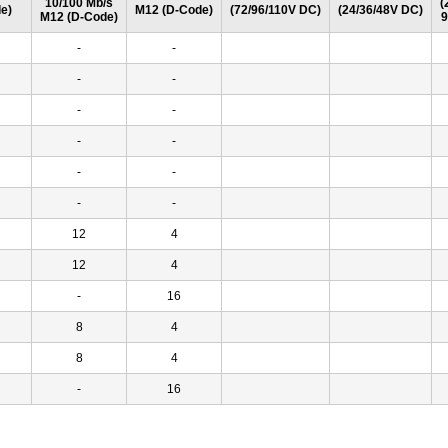
10/100 Mb/s
(
e)
M12 (D-Code)
(72/96/110V DC)
(24/36/48V DC)
M12 (D-Code)
9
-
-
-
-
-
-
-
-
-
-
-
-
12
4
12
4
-
16
8
4
8
4
-
16