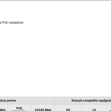
va PoE napájania)
ácia portov
Rozsah vstupného napájani
PoE,
Mb/s
10/100 Mb/s
HV
LV