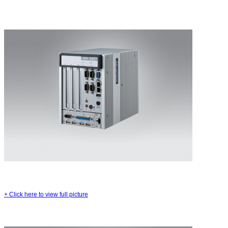
+
Click here to view full picture