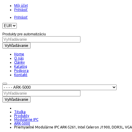
Môj účet
Prihlásiť
Prihlásiť
Produkty pre automatizáciu
Vyhľadávanie
Home
O nás
Články
Katalóg
Podpora
Kontakt
Vyhľadávanie
Titulka
Produkty
Modulárne IPC
ARK-5000
Priemyselné Modulárne IPC ARK-5261, Intel Celeron J1900, DDR3L, VGA, 