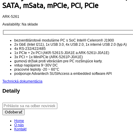
SATA, mSata, mPCIe, PCI, PCIe
ARK-5261
Availability:
Na sklade
bezventilárotové modulárne PC s SoC Intel® Celeron® J1900
2x GbE (Intel I211), 1x USB 3.0, 4x USB 2.0, 1x interné USB 2.0 (typ A)
4x RS-232/422/485
1x PCIe + 2x PCI (AKR-5261S-J0A1E a ARK-5261I-J0A1E)
3x PCI + 1x MiniPCIe (ARK-5261P-J0A1E)
gumový držiak proti vibráciám pre PC rozširujúce karty.
vstup napájania 9~30V DC
pracovné teploty -20 ~ 60°C
podporuje Advantech SUSIAccess a embedded software API
Technická dokumentácia
Detaily
Odoberať
Home
O nás
Kontakt